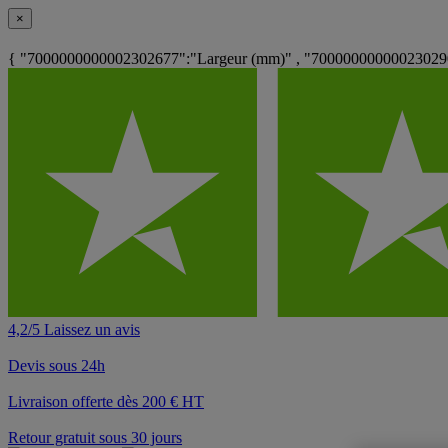
×
{ "7000000000002302677":"Largeur (mm)" , "700000000000230290
4,2/5 Laissez un avis
Devis sous 24h
Livraison offerte dès 200 € HT
Retour gratuit sous 30 jours