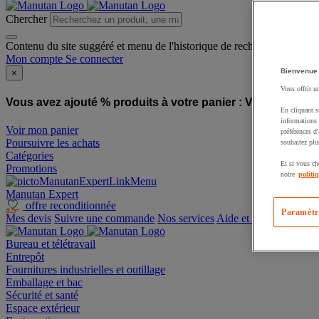
Chercher
Contenu du site suggéré et menu de l'historique de recherche
Mon compte
Se connecter
Bienvenue
×
Vous offrir u
Vous avez ajouté % produits à votre panier :
Vous avez ajo
En cliquant s
informations 
Voir mon panier
préférences d
Poursuivre les achats
souhaitez plu
Catégories
Et si vous ch
Promotions
notre
politi
Manutan Expert
offre reconditionnée
Paramètr
Mes devis
Suivre une commande
Nos services
Aide et contact
Bureau et télétravail
Entrepôt
Fournitures industrielles et outillage
Emballage et bac
Sécurité et santé
Espace extérieur