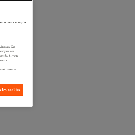
nuer sans accepter
vigateur. Ces
analyser vos
opriée. Si vous
kies ».
ussi consulter
 les cookies