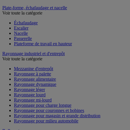
Plate-forme, échafaudage et nacelle
Voir toute la catégorie
Échafaudage
Escalier
Nacelle
Passerelle
Plateforme de travail en hauteur
Rayonnage industriel et d'entrepôt
Voir toute la catégorie
Mezzanine d'entrepôt
Rayonnage à palette
Rayonnage alimentaire
Rayonnage dynamique
Rayonnage léger
Rayonnage lourd
Rayonnage mi-lourd
Rayonnage pour charge longue
Rayonnage pour couronnes et bobines
Rayonnage pour magasin et grande distribution
Rayonnage pour milieu automobile