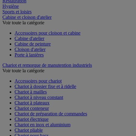
Restauration
Hygiène
Sports et loisirs
Cabine et cloison d'atelier
Voir toute la catégorie
Accessoires pour cloison et cabine
Cabine d'atelier
Cabine de peinture
Cloison d'atelier
Porte à lanières
Chariot et remorque de manutention industriels
Voir toute la catégorie
Accessoires pour chariot
Chariot à dossier fixe et à ridelle
Chariot à mailles
Chariot à niveau constant
Chariot à plateaux
Chariot conteneur
Chariot de préparation de commandes
Chariot électrique
Chariot en inox et aluminium
Chariot pliable
Chariot pour bacs