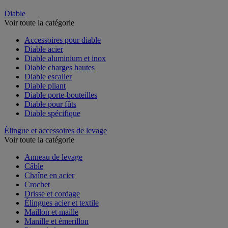
Diable
Voir toute la catégorie
Accessoires pour diable
Diable acier
Diable aluminium et inox
Diable charges hautes
Diable escalier
Diable pliant
Diable porte-bouteilles
Diable pour fûts
Diable spécifique
Élingue et accessoires de levage
Voir toute la catégorie
Anneau de levage
Câble
Chaîne en acier
Crochet
Drisse et cordage
Élingues acier et textile
Maillon et maille
Manille et émerillon