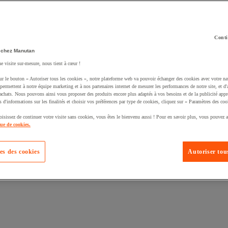
Conti
 chez Manutan
ne visite sur-mesure, nous tient à cœur !
uté un produit à votre panier :
ur le bouton « Autoriser tous les cookies », notre plateforme web va pouvoir échanger des cookies avec votre na
permettent à notre équipe marketing et à nos partenaires internet de mesurer les performances de notre site, et d'
'achats. Nous pouvons ainsi vous proposer des produits encore plus adaptés à vos besoins et de la publicité appr
s d'informations sur les finalités et choisir vos préférences par type de cookies, cliquez sur « Paramètres des coo
oisissez de continuer votre visite sans cookies, vous êtes le bienvenu aussi ! Pour en savoir plus, vous pouvez a
que de cookies.
es des cookies
Autoriser tous