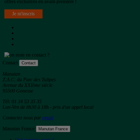
offres exclusives en avant-première !
Je m'inscris
Contact
Contact
Manutan
Z.A.C. du Parc des Tulipes
Avenue du XXIème siècle
95500 Gonesse
Tél: 01 34 53 35 35
Lun-Ven de 8h30 à 18h - prix d'un appel local
Contactez nous par
email
Manutan France
Manutan France
Qui sommes-nous ?