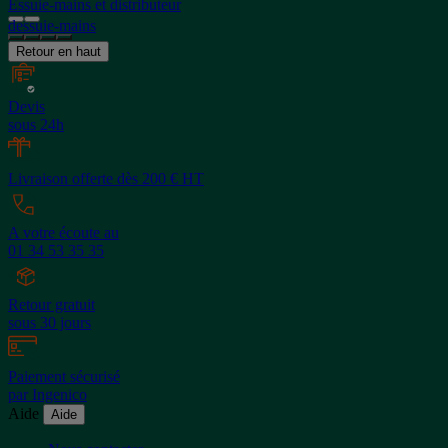
Essuie-mains et distributeur
dessuie-mains
Retour en haut
Devis
sous 24h
Livraison offerte dès 200 € HT
A votre écoute au
01 34 53 35 35
Retour gratuit
sous 30 jours
Paiement sécurisé
par Ingenico
Aide
Aide