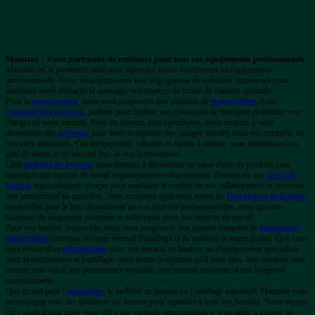
Manutan : Votre partenaire de confiance pour tous vos équipements professionnels
Manutan est le partenaire idéal pour répondre à tous vos besoins en équipements
professionnels. Nous vous proposons une large gamme de solutions innovantes pour
améliorer votre efficacité et aménager vos espaces de travail de manière optimale.
Pour la
manutention
, nous vous proposons une sélection de
transpalettes
et de
transpalettes manuels
, parfaits pour faciliter vos opérations de transport et déplacer vos
charges en toute sécurité. Pour les besoins plus spécifiques, nous mettons à votre
disposition des
gerbeurs
pour lever et déplacer des charges lourdes dans vos entrepôts ou
vos sites industriels. Ces équipements, robustes et faciles à utiliser, vous garantissent un
gain de temps et de sécurité lors de vos interventions.
Côté
mobilier de bureau
, nous mettons à disposition un vaste choix de produits pour
aménager des espaces de travail ergonomiques et fonctionnels. Découvrez nos
sièges de
bureau
ergonomiques, conçus pour améliorer le confort de vos collaborateurs et favoriser
leur productivité au quotidien. Vous trouverez également toutes les
fournitures de bureau
essentielles pour le bon déroulement de vos activités professionnelles, ainsi que des
solutions de rangement pratiques et esthétiques pour vos espaces de travail.
Pour vos besoins industriels, nous vous proposons une gamme complète de
fournitures
industrielles
couvrant un large éventail d'outillage et de matériel de haute qualité. Que vous
ayez besoin d'un
échafaudage
pour vos travaux en hauteur ou d'équipements spécialisés
pour la maintenance et l'outillage, nous avons la solution qu'il vous faut. Nos produits sont
conçus pour offrir une performance optimale, une sécurité renforcée et une longévité
exceptionnelle.
Que ce soit pour l’
emballage
, le mobilier de bureau ou l’outillage industriel, Manutan vous
accompagne avec des solutions sur mesure pour répondre à tous vos besoins. Notre équipe
est à votre écoute pour vous offrir des conseils personnalisés et vous aider à trouver les