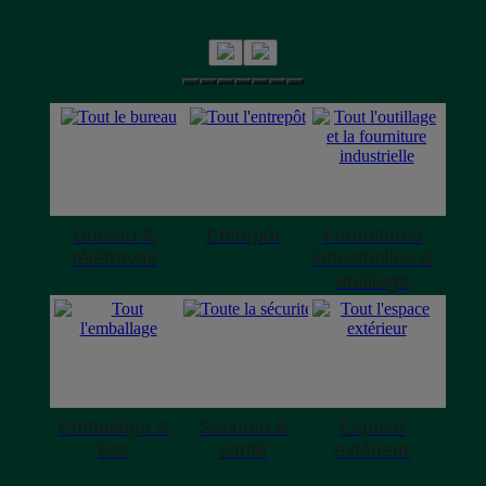
Bureau &
Entrepôt
Fournitures
télétravail
industrielles &
outillage
Emballage &
Sécurité &
Espace
bac
santé
extérieur