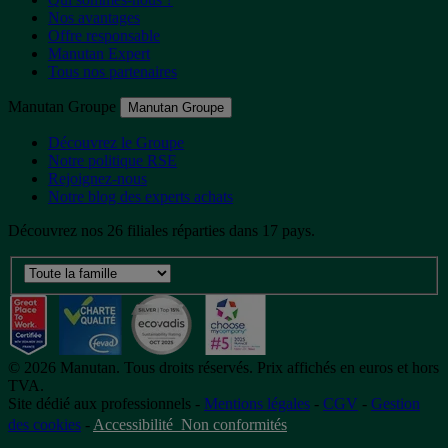
Nos avantages
Offre responsable
Manutan Expert
Tous nos partenaires
Manutan Groupe
Manutan Groupe
Découvrez le Groupe
Notre politique RSE
Rejoignez-nous
Notre blog des experts achats
Découvrez nos 26 filiales réparties dans 17 pays.
©
2026
Manutan. Tous droits réservés. Prix affichés en euros et hors
TVA.
Site dédié aux professionnels -
Mentions légales
-
CGV
-
Gestion
des cookies
-
Accessibilité  Non conformités