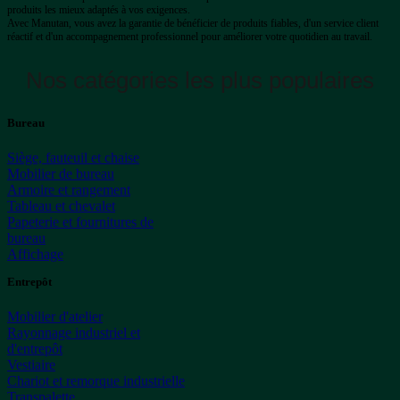
produits les mieux adaptés à vos exigences.
Avec Manutan, vous avez la garantie de bénéficier de produits fiables, d'un service client
réactif et d'un accompagnement professionnel pour améliorer votre quotidien au travail.
Nos catégories les plus populaires
Bureau
Siège, fauteuil et chaise
Mobilier de bureau
Armoire et rangement
Tableau et chevalet
Papeterie et fournitures de
bureau
Affichage
Entrepôt
Mobilier d'atelier
Rayonnage industriel et
d'entrepôt
Vestiaire
Chariot et remorque industrielle
Transpalette