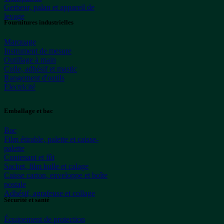
Gerbeur, palan et appareil de
levage
Fournitures industrielles
Marquage
Instrument de mesure
Outillage à main
Colle, adhésif et mastic
Rangement d'outils
Électricité
Emballage et bac
Bac
Film étirable, palette et caisse-
palette
Contenant et fût
Sachet, film bulle et calage
Caisse carton, enveloppe et boîte
postale
Adhésif, agrafeuse et collage
Sécurité et santé
Équipement de protection