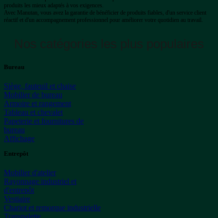
produits les mieux adaptés à vos exigences.
Avec Manutan, vous avez la garantie de bénéficier de produits fiables, d'un service client
réactif et d'un accompagnement professionnel pour améliorer votre quotidien au travail.
Nos catégories les plus populaires
Bureau
Siège, fauteuil et chaise
Mobilier de bureau
Armoire et rangement
Tableau et chevalet
Papeterie et fournitures de
bureau
Affichage
Entrepôt
Mobilier d'atelier
Rayonnage industriel et
d'entrepôt
Vestiaire
Chariot et remorque industrielle
Transpalette