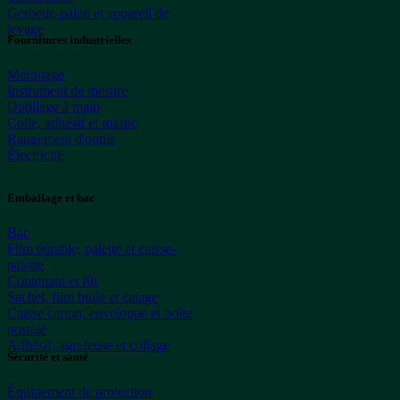
Gerbeur, palan et appareil de
levage
Fournitures industrielles
Marquage
Instrument de mesure
Outillage à main
Colle, adhésif et mastic
Rangement d'outils
Électricité
Emballage et bac
Bac
Film étirable, palette et caisse-
palette
Contenant et fût
Sachet, film bulle et calage
Caisse carton, enveloppe et boîte
postale
Adhésif, agrafeuse et collage
Sécurité et santé
Équipement de protection