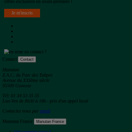
offres exclusives en avant-première !
Je m'inscris
Contact
Contact
Manutan
Z.A.C. du Parc des Tulipes
Avenue du XXIème siècle
95500 Gonesse
Tél: 01 34 53 35 35
Lun-Ven de 8h30 à 18h - prix d'un appel local
Contactez nous par
email
Manutan France
Manutan France
Qui sommes-nous ?