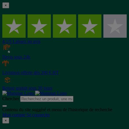
×
4,1/5 Laissez un avis
Devis sous 24h
Livraison offerte dès 200 € HT
Retour gratuit sous 30 jours
Chercher
Contenu du site suggéré et menu de l'historique de recherche
Mon compte
Se connecter
×