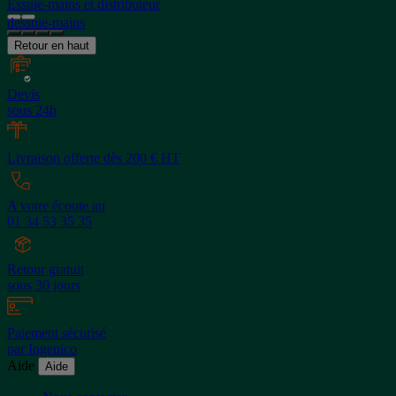
Essuie-mains et distributeur
dessuie-mains
Retour en haut
Devis
sous 24h
Livraison offerte dès 200 € HT
A votre écoute au
01 34 53 35 35
Retour gratuit
sous 30 jours
Paiement sécurisé
par Ingenico
Aide
Aide