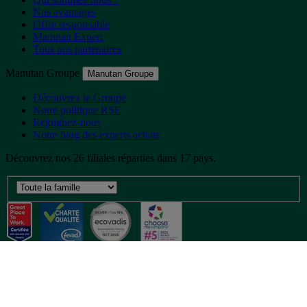
Nos avantages
Offre responsable
Manutan Expert
Tous nos partenaires
Manutan Groupe
Manutan Groupe
Découvrez le Groupe
Notre politique RSE
Rejoignez-nous
Notre blog des experts achats
Découvrez nos 26 filiales réparties dans 17 pays.
©
2026
Manutan. Tous droits réservés. Prix affichés en euros et hors
TVA.
Site dédié aux professionnels -
Mentions légales
-
CGV
-
Gestion
des cookies
-
Accessibilité  Non conformités