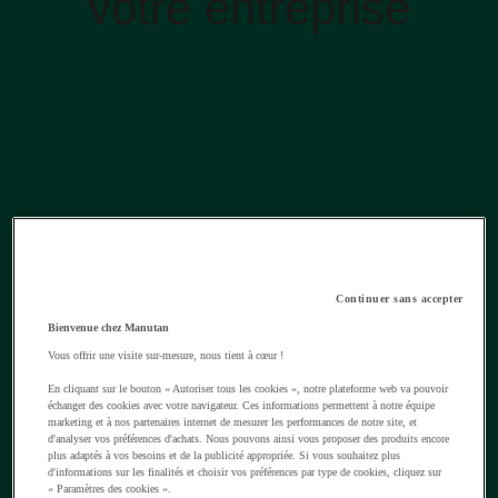
votre entreprise
Continuer sans accepter
Bienvenue chez Manutan
Vous offrir une visite sur-mesure, nous tient à cœur !
En cliquant sur le bouton « Autoriser tous les cookies », notre plateforme web va pouvoir
échanger des cookies avec votre navigateur. Ces informations permettent à notre équipe
marketing et à nos partenaires internet de mesurer les performances de notre site, et
d'analyser vos préférences d'achats. Nous pouvons ainsi vous proposer des produits encore
plus adaptés à vos besoins et de la publicité appropriée. Si vous souhaitez plus
d'informations sur les finalités et choisir vos préférences par type de cookies, cliquez sur
« Paramètres des cookies ».