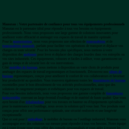
Manutan : Votre partenaire de confiance pour tous vos équipements professionnels
Manutan est le partenaire idéal pour répondre à tous vos besoins en équipements
professionnels. Nous vous proposons une large gamme de solutions innovantes pour
améliorer votre efficacité et aménager vos espaces de travail de manière optimale.
Pour la
manutention
, nous vous proposons une sélection de
transpalettes
et de
transpalettes manuels
, parfaits pour faciliter vos opérations de transport et déplacer vos
charges en toute sécurité. Pour les besoins plus spécifiques, nous mettons à votre
disposition des
gerbeurs
pour lever et déplacer des charges lourdes dans vos entrepôts ou
vos sites industriels. Ces équipements, robustes et faciles à utiliser, vous garantissent un
gain de temps et de sécurité lors de vos interventions.
Côté
mobilier de bureau
, nous mettons à disposition un vaste choix de produits pour
aménager des espaces de travail ergonomiques et fonctionnels. Découvrez nos
sièges de
bureau
ergonomiques, conçus pour améliorer le confort de vos collaborateurs et favoriser
leur productivité au quotidien. Vous trouverez également toutes les
fournitures de bureau
essentielles pour le bon déroulement de vos activités professionnelles, ainsi que des
solutions de rangement pratiques et esthétiques pour vos espaces de travail.
Pour vos besoins industriels, nous vous proposons une gamme complète de
fournitures
industrielles
couvrant un large éventail d'outillage et de matériel de haute qualité. Que vous
ayez besoin d'un
échafaudage
pour vos travaux en hauteur ou d'équipements spécialisés
pour la maintenance et l'outillage, nous avons la solution qu'il vous faut. Nos produits sont
conçus pour offrir une performance optimale, une sécurité renforcée et une longévité
exceptionnelle.
Que ce soit pour l’
emballage
, le mobilier de bureau ou l’outillage industriel, Manutan vous
accompagne avec des solutions sur mesure pour répondre à tous vos besoins. Notre équipe
est à votre écoute pour vous offrir des conseils personnalisés et vous aider à trouver les