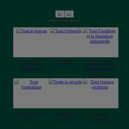
Bureau &
Entrepôt
Fournitures
télétravail
industrielles &
outillage
Emballage &
Sécurité &
Espace
bac
santé
extérieur