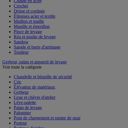
Chaîne en acier
Crochet
Drisse et cordage
Élingues acier et textile
Maillon et maille
Manille et émerillon
Pince de levage
Réa et poulie de levage
Sandow
Sangle et barre d'arrimage
Tendeur
Gerbeur, palan et appareil de levage
Voir toute la catégorie
Chandelle et béquille de sécurité
Cric
Élévateur de matériaux
Gerbeur
Grue et chèvre d'atelier
Lève-palette
Palan de levage
Palonnier
Pont de chargement et rampe de quai
Porteur