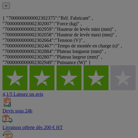
×
{ "7000000000002302375":"Réf. Fabricant" ,
"7000000000002302007":"Force (kg)" ,
"7000000000002302959":"Hauteur de levée mini (mm)" ,
"7000000000002302058":"Hauteur de levée maxi (mm)" ,
"7000000000002302664":"Tension (V)" ,
"7000000000002302467":"Temps de montée en charge (s)" ,
"7000000000002302884":"Plateau longueur (mm)" ,
"7000000000002302807":"Plateau largeur (mm)" ,
"7000000000002302949":"Puissance (W)" }
4,1/5 Laissez un avis
Devis sous 24h
Livraison offerte dès 200 € HT