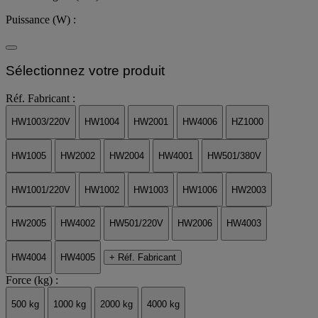
Puissance (W) :
Sélectionnez votre produit
Réf. Fabricant :
HW1003/220V
HW1004
HW2001
HW4006
HZ1000
HW1005
HW2002
HW2004
HW4001
HW501/380V
HW1001/220V
HW1002
HW1003
HW1006
HW2003
HW2005
HW4002
HW501/220V
HW2006
HW4003
HW4004
HW4005
+ Réf. Fabricant
Force (kg) :
500 kg
1000 kg
2000 kg
4000 kg