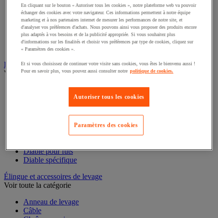
Convoyeur extensible et mobile
En cliquant sur le bouton « Autoriser tous les cookies », notre plateforme web va pouvoir
Convoyeur motorisé à bande
échanger des cookies avec votre navigateur. Ces informations permettent à notre équipe
marketing et à nos partenaires internet de mesurer les performances de notre site, et
Convoyeur pour palettes
d'analyser vos préférences d'achats. Nous pouvons ainsi vous proposer des produits encore
Rail et barrette de manutention
plus adaptés à vos besoins et de la publicité appropriée. Si vous souhaitez plus
Rouleau de manutention et galet pour convoyeur
d'informations sur les finalités et choisir vos préférences par type de cookies, cliquez sur
Table à billes
« Paramètres des cookies ».
Diable
Et si vous choisissez de continuer votre visite sans cookies, vous êtes le bienvenu aussi !
Pour en savoir plus, vous pouvez aussi consulter notre
politique de cookies.
Voir toute la catégorie
Accessoires pour diable
Autoriser tous les cookies
Diable acier
Diable aluminium et inox
Diable charges hautes
Diable escalier
Paramètres des cookies
Diable pliant
Diable porte-bouteilles
Diable pour fûts
Diable spécifique
Élingue et accessoires de levage
Voir toute la catégorie
Anneau de levage
Câble