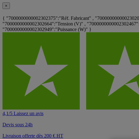
×
{ "7000000000002302375":"Réf. Fabricant" , "700000000000230200
"7000000000002302664":"Tension (V)" , "7000000000002302467":"T
"7000000000002302949":"Puissance (W)" }
4,1/5 Laissez un avis
Devis sous 24h
Livraison offerte dès 200 € HT