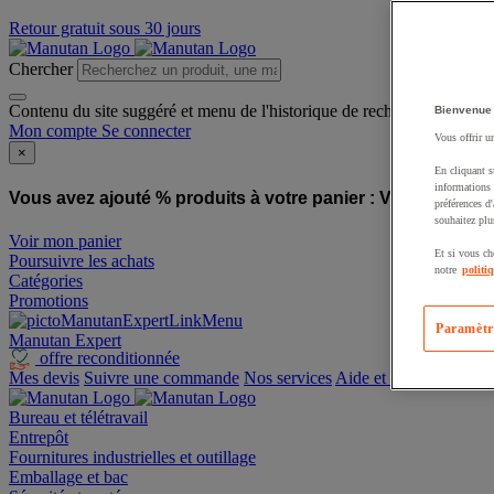
Retour gratuit sous 30 jours
Chercher
Contenu du site suggéré et menu de l'historique de recherche
Bienvenue
Mon compte
Se connecter
Vous offrir u
×
En cliquant s
informations 
Vous avez ajouté % produits à votre panier :
Vous avez ajo
préférences d
souhaitez plu
Voir mon panier
Et si vous ch
Poursuivre les achats
notre
politi
Catégories
Promotions
Paramètr
Manutan Expert
offre reconditionnée
Mes devis
Suivre une commande
Nos services
Aide et contact
Bureau et télétravail
Entrepôt
Fournitures industrielles et outillage
Emballage et bac