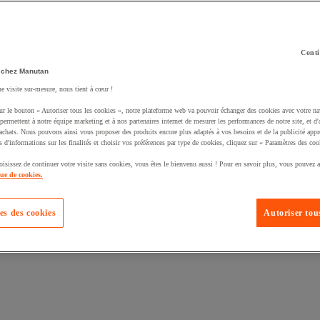
Conti
 chez Manutan
ne visite sur-mesure, nous tient à cœur !
ur le bouton « Autoriser tous les cookies », notre plateforme web va pouvoir échanger des cookies avec votre na
permettent à notre équipe marketing et à nos partenaires internet de mesurer les performances de notre site, et d'
uté un produit à votre panier :
'achats. Nous pouvons ainsi vous proposer des produits encore plus adaptés à vos besoins et de la publicité appr
s d'informations sur les finalités et choisir vos préférences par type de cookies, cliquez sur « Paramètres des coo
oisissez de continuer votre visite sans cookies, vous êtes le bienvenu aussi ! Pour en savoir plus, vous pouvez a
que de cookies.
es des cookies
Autoriser tous