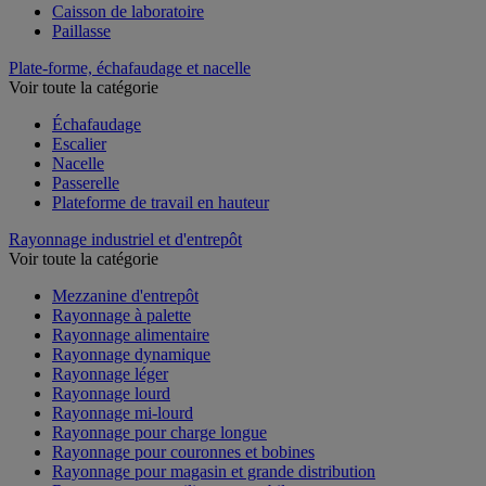
Caisson de laboratoire
Paillasse
Plate-forme, échafaudage et nacelle
Voir toute la catégorie
Échafaudage
Escalier
Nacelle
Passerelle
Plateforme de travail en hauteur
Rayonnage industriel et d'entrepôt
Voir toute la catégorie
Mezzanine d'entrepôt
Rayonnage à palette
Rayonnage alimentaire
Rayonnage dynamique
Rayonnage léger
Rayonnage lourd
Rayonnage mi-lourd
Rayonnage pour charge longue
Rayonnage pour couronnes et bobines
Rayonnage pour magasin et grande distribution