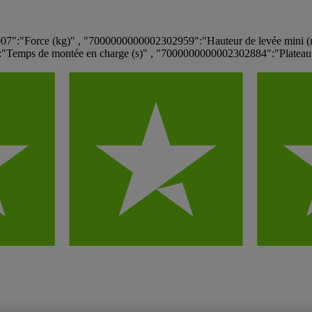
7":"Force (kg)" , "7000000000002302959":"Hauteur de levée mini 
emps de montée en charge (s)" , "7000000000002302884":"Plateau 