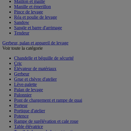
Maillon et maille
Manille et émerillon
Pince de levage
Réa et poulie de levage
Sandow
Sangle et barre d'arrimage
Tendeur
Gerbeur, palan et appareil de levage
Voir toute la catégorie
Chandelle et béquille de sécurité
Cric
Élévateur de matériaux
Gerbeur
Grue et chèvre d'atelier
Lève-palette
Palan de levage
Palonnier
Pont de chargement et rampe de quai
Porteur
Portique d'atelier
Potence
Rampe de surélévation et cale roue
Table élévatrice