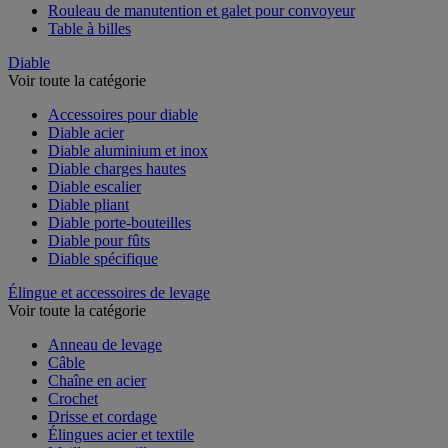
Rouleau de manutention et galet pour convoyeur
Table à billes
Diable
Voir toute la catégorie
Accessoires pour diable
Diable acier
Diable aluminium et inox
Diable charges hautes
Diable escalier
Diable pliant
Diable porte-bouteilles
Diable pour fûts
Diable spécifique
Élingue et accessoires de levage
Voir toute la catégorie
Anneau de levage
Câble
Chaîne en acier
Crochet
Drisse et cordage
Élingues acier et textile