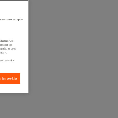
nuer sans accepter
vigateur. Ces
analyser vos
opriée. Si vous
kies ».
ussi consulter
 les cookies