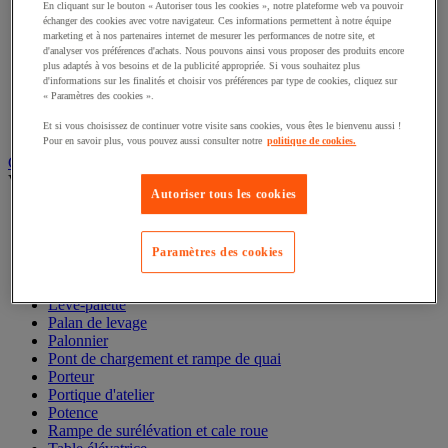
Élingues acier et textile
En cliquant sur le bouton « Autoriser tous les cookies », notre plateforme web va pouvoir
Maillon et maille
échanger des cookies avec votre navigateur. Ces informations permettent à notre équipe
Manille et émerillon
marketing et à nos partenaires internet de mesurer les performances de notre site, et
d'analyser vos préférences d'achats. Nous pouvons ainsi vous proposer des produits encore
Pince de levage
plus adaptés à vos besoins et de la publicité appropriée. Si vous souhaitez plus
Réa et poulie de levage
d'informations sur les finalités et choisir vos préférences par type de cookies, cliquez sur
Sandow
« Paramètres des cookies ».
Sangle et barre d'arrimage
Tendeur
Et si vous choisissez de continuer votre visite sans cookies, vous êtes le bienvenu aussi !
Pour en savoir plus, vous pouvez aussi consulter notre
politique de cookies.
Gerbeur, palan et appareil de levage
Voir toute la catégorie
Autoriser tous les cookies
Chandelle et béquille de sécurité
Cric
Élévateur de matériaux
Paramètres des cookies
Gerbeur
Grue et chèvre d'atelier
Lève-palette
Palan de levage
Palonnier
Pont de chargement et rampe de quai
Porteur
Portique d'atelier
Potence
Rampe de surélévation et cale roue