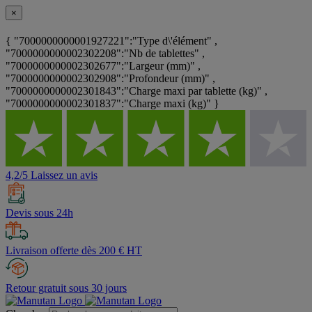
×
{ "7000000000001927221":"Type d\'élément" ,
"7000000000002302208":"Nb de tablettes" ,
"7000000000002302677":"Largeur (mm)" ,
"7000000000002302908":"Profondeur (mm)" ,
"7000000000002301843":"Charge maxi par tablette (kg)" ,
"7000000000002301837":"Charge maxi (kg)" }
4,2/5 Laissez un avis
Devis sous 24h
Livraison offerte dès 200 € HT
Retour gratuit sous 30 jours