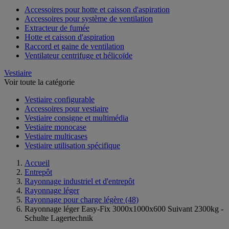
Accessoires pour hotte et caisson d'aspiration
Accessoires pour système de ventilation
Extracteur de fumée
Hotte et caisson d'aspiration
Raccord et gaine de ventilation
Ventilateur centrifuge et hélicoïde
Vestiaire
Voir toute la catégorie
Vestiaire configurable
Accessoires pour vestiaire
Vestiaire consigne et multimédia
Vestiaire monocase
Vestiaire multicases
Vestiaire utilisation spécifique
Accueil
Entrepôt
Rayonnage industriel et d'entrepôt
Rayonnage léger
Rayonnage pour charge légère
(48)
Rayonnage léger Easy-Fix 3000x1000x600 Suivant 2300kg -
Schulte Lagertechnik