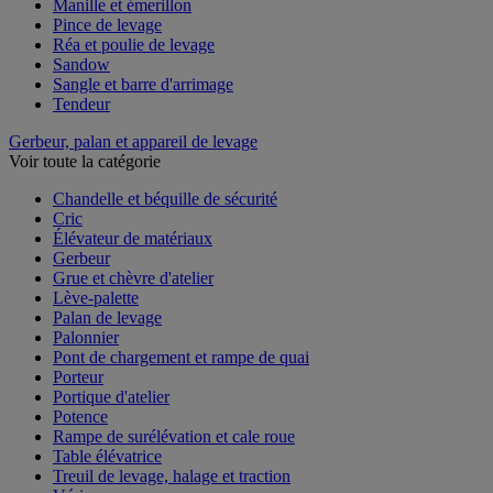
Manille et émerillon
Pince de levage
Réa et poulie de levage
Sandow
Sangle et barre d'arrimage
Tendeur
Gerbeur, palan et appareil de levage
Voir toute la catégorie
Chandelle et béquille de sécurité
Cric
Élévateur de matériaux
Gerbeur
Grue et chèvre d'atelier
Lève-palette
Palan de levage
Palonnier
Pont de chargement et rampe de quai
Porteur
Portique d'atelier
Potence
Rampe de surélévation et cale roue
Table élévatrice
Treuil de levage, halage et traction