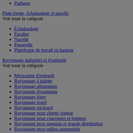
Paillasse
Plate-forme, échafaudage et nacelle
Voir toute la catégorie
Échafaudage
Escalier
Nacelle
Passerelle
Plateforme de travail en hauteur
Rayonnage industriel et d'entrepôt
Voir toute la catégorie
Mezzanine d'entrepôt
Rayonnage à palette
Rayonnage alimentaire
Rayonnage dynamique
Rayonnage léger
Rayonnage lourd
Rayonnage mi-lourd
Rayonnage pour charge longue
Rayonnage pour couronnes et bobines
Rayonnage pour magasin et grande distribution
Rayonnage pour milieu automobile