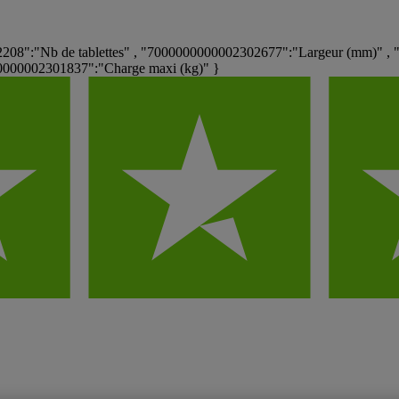
208":"Nb de tablettes" , "7000000000002302677":"Largeur (mm)" ,
00000002301837":"Charge maxi (kg)" }