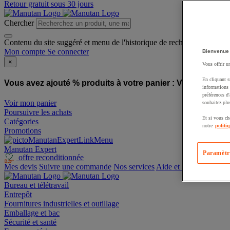
Retour gratuit sous 30 jours
Chercher
Contenu du site suggéré et menu de l'historique de recherche
Mon compte
Se connecter
Bienvenue
×
Vous offrir u
En cliquant s
Vous avez ajouté % produits à votre panier :
Vous avez ajo
informations 
préférences d
Voir mon panier
souhaitez plu
Poursuivre les achats
Et si vous ch
Catégories
notre
politi
Promotions
Manutan Expert
Paramètr
offre reconditionnée
Mes devis
Suivre une commande
Nos services
Aide et contact
Bureau et télétravail
Entrepôt
Fournitures industrielles et outillage
Emballage et bac
Sécurité et santé