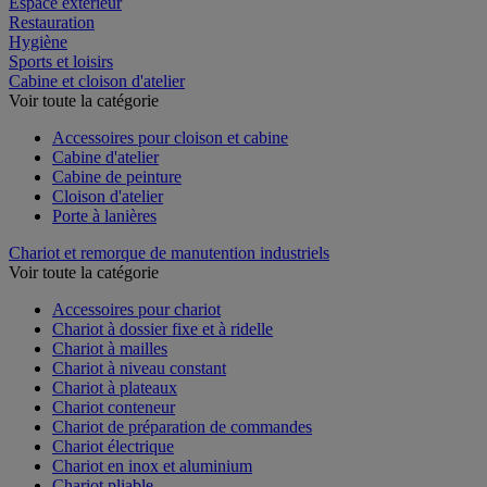
Espace extérieur
Restauration
Hygiène
Sports et loisirs
Cabine et cloison d'atelier
Voir toute la catégorie
Accessoires pour cloison et cabine
Cabine d'atelier
Cabine de peinture
Cloison d'atelier
Porte à lanières
Chariot et remorque de manutention industriels
Voir toute la catégorie
Accessoires pour chariot
Chariot à dossier fixe et à ridelle
Chariot à mailles
Chariot à niveau constant
Chariot à plateaux
Chariot conteneur
Chariot de préparation de commandes
Chariot électrique
Chariot en inox et aluminium
Chariot pliable