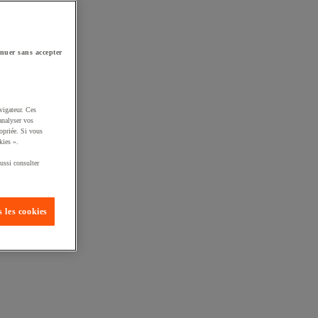
nuer sans accepter
vigateur. Ces
analyser vos
opriée. Si vous
kies ».
ussi consulter
 les cookies