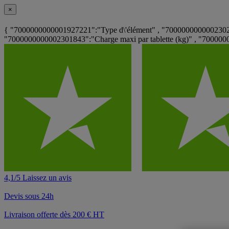
×
{ "7000000000001927221":"Type d\'élément" , "7000000000002302
"7000000000002301843":"Charge maxi par tablette (kg)" , "70000
4,1/5 Laissez un avis
Devis sous 24h
Livraison offerte dès 200 € HT