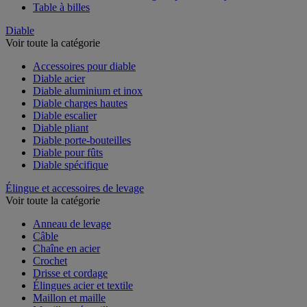
Table à billes
Diable
Voir toute la catégorie
Accessoires pour diable
Diable acier
Diable aluminium et inox
Diable charges hautes
Diable escalier
Diable pliant
Diable porte-bouteilles
Diable pour fûts
Diable spécifique
Élingue et accessoires de levage
Voir toute la catégorie
Anneau de levage
Câble
Chaîne en acier
Crochet
Drisse et cordage
Élingues acier et textile
Maillon et maille