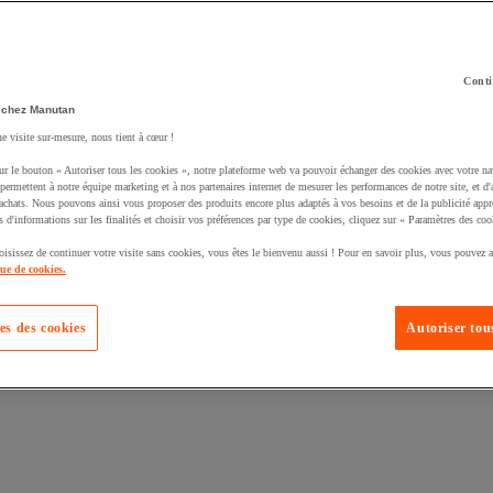
Conti
 chez Manutan
ne visite sur-mesure, nous tient à cœur !
ur le bouton « Autoriser tous les cookies », notre plateforme web va pouvoir échanger des cookies avec votre na
uté un produit à votre panier :
permettent à notre équipe marketing et à nos partenaires internet de mesurer les performances de notre site, et d'
'achats. Nous pouvons ainsi vous proposer des produits encore plus adaptés à vos besoins et de la publicité appr
s d'informations sur les finalités et choisir vos préférences par type de cookies, cliquez sur « Paramètres des coo
oisissez de continuer votre visite sans cookies, vous êtes le bienvenu aussi ! Pour en savoir plus, vous pouvez a
que de cookies.
es des cookies
Autoriser tous