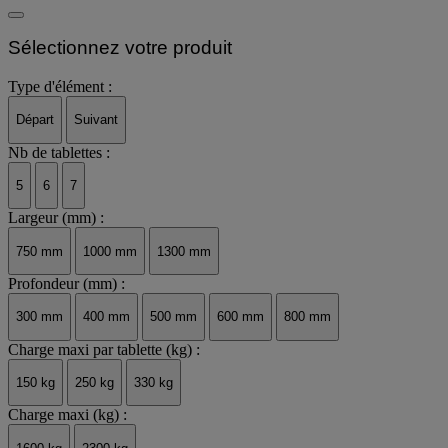
Sélectionnez votre produit
Type d'élément :
Départ
Suivant
Nb de tablettes :
5
6
7
Largeur (mm) :
750 mm
1000 mm
1300 mm
Profondeur (mm) :
300 mm
400 mm
500 mm
600 mm
800 mm
Charge maxi par tablette (kg) :
150 kg
250 kg
330 kg
Charge maxi (kg) :