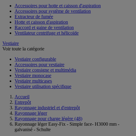
Accessoires pour hotte et caisson d'aspiration
Accessoires pour système de ventilation
Extracteur de fumée
Hotte et caisson d'aspiration
Raccord et gaine de ventilation
Ventilateur centrifuge et hélicoïde
Vestiaire
Voir toute la catégorie
Vestiaire configurable
Accessoires pour vestiaire
Vestiaire consigne et multimédia
Vestiaire monocase
Vestiaire multicases
Vestiaire utilisation spécifique
Accueil
Entrepôt
Rayonnage industriel et d'entrepôt
Rayonnage léger
Rayonnage pour charge légère
(48)
Rayonnage léger Easy-Fix - Simple face- H3000 mm -
galvanisé - Schulte