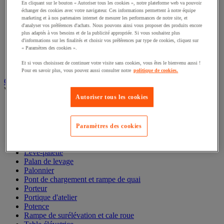
Élingues acier et textile
En cliquant sur le bouton « Autoriser tous les cookies », notre plateforme web va pouvoir
Maillon et maille
échanger des cookies avec votre navigateur. Ces informations permettent à notre équipe
Manille et émerillon
marketing et à nos partenaires internet de mesurer les performances de notre site, et
d'analyser vos préférences d'achats. Nous pouvons ainsi vous proposer des produits encore
Pince de levage
plus adaptés à vos besoins et de la publicité appropriée. Si vous souhaitez plus
Réa et poulie de levage
d'informations sur les finalités et choisir vos préférences par type de cookies, cliquez sur
Sandow
« Paramètres des cookies ».
Sangle et barre d'arrimage
Tendeur
Et si vous choisissez de continuer votre visite sans cookies, vous êtes le bienvenu aussi !
Pour en savoir plus, vous pouvez aussi consulter notre
politique de cookies.
Gerbeur, palan et appareil de levage
Voir toute la catégorie
Autoriser tous les cookies
Chandelle et béquille de sécurité
Cric
Élévateur de matériaux
Paramètres des cookies
Gerbeur
Grue et chèvre d'atelier
Lève-palette
Palan de levage
Palonnier
Pont de chargement et rampe de quai
Porteur
Portique d'atelier
Potence
Rampe de surélévation et cale roue