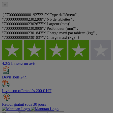
×
{ "7000000000001927221":"Type d\'élément" ,
"7000000000002302208":"Nb de tablettes" ,
"7000000000002302677":"Largeur (mm)" ,
"7000000000002302908":"Profondeur (mm)" ,
"7000000000002301843":"Charge maxi par tablette (kg)" ,
"7000000000002301837":"Charge maxi (kg)" }
4,2/5 Laissez un avis
Devis sous 24h
Livraison offerte dès 200 € HT
Retour gratuit sous 30 jours