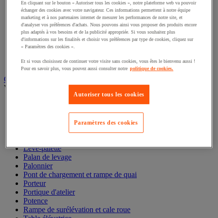
Élingues acier et textile
En cliquant sur le bouton « Autoriser tous les cookies », notre plateforme web va pouvoir
Maillon et maille
échanger des cookies avec votre navigateur. Ces informations permettent à notre équipe
Manille et émerillon
marketing et à nos partenaires internet de mesurer les performances de notre site, et
d'analyser vos préférences d'achats. Nous pouvons ainsi vous proposer des produits encore
Pince de levage
plus adaptés à vos besoins et de la publicité appropriée. Si vous souhaitez plus
Réa et poulie de levage
d'informations sur les finalités et choisir vos préférences par type de cookies, cliquez sur
Sandow
« Paramètres des cookies ».
Sangle et barre d'arrimage
Tendeur
Et si vous choisissez de continuer votre visite sans cookies, vous êtes le bienvenu aussi !
Pour en savoir plus, vous pouvez aussi consulter notre
politique de cookies.
Gerbeur, palan et appareil de levage
Voir toute la catégorie
Autoriser tous les cookies
Chandelle et béquille de sécurité
Cric
Élévateur de matériaux
Paramètres des cookies
Gerbeur
Grue et chèvre d'atelier
Lève-palette
Palan de levage
Palonnier
Pont de chargement et rampe de quai
Porteur
Portique d'atelier
Potence
Rampe de surélévation et cale roue