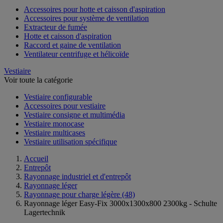
Accessoires pour hotte et caisson d'aspiration
Accessoires pour système de ventilation
Extracteur de fumée
Hotte et caisson d'aspiration
Raccord et gaine de ventilation
Ventilateur centrifuge et hélicoïde
Vestiaire
Voir toute la catégorie
Vestiaire configurable
Accessoires pour vestiaire
Vestiaire consigne et multimédia
Vestiaire monocase
Vestiaire multicases
Vestiaire utilisation spécifique
Accueil
Entrepôt
Rayonnage industriel et d'entrepôt
Rayonnage léger
Rayonnage pour charge légère
(48)
Rayonnage léger Easy-Fix 3000x1300x800 2300kg - Schulte
Lagertechnik