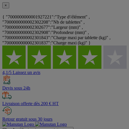
×
{ "7000000000001927221":"Type d\'élément" ,
"7000000000002302208":"Nb de tablettes" ,
"7000000000002302677":"Largeur (mm)" ,
"7000000000002302908":"Profondeur (mm)" ,
"7000000000002301843":"Charge maxi par tablette (kg)" ,
"7000000000002301837":"Charge maxi (kg)" }
4,1/5 Laissez un avis
Devis sous 24h
Livraison offerte dès 200 € HT
Retour gratuit sous 30 jours