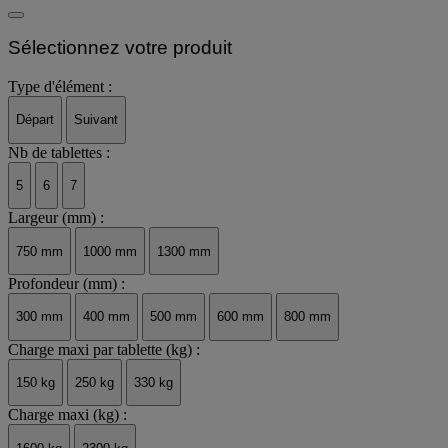
Sélectionnez votre produit
Type d'élément :
Départ
Suivant
Nb de tablettes :
5
6
7
Largeur (mm) :
750 mm
1000 mm
1300 mm
Profondeur (mm) :
300 mm
400 mm
500 mm
600 mm
800 mm
Charge maxi par tablette (kg) :
150 kg
250 kg
330 kg
Charge maxi (kg) :