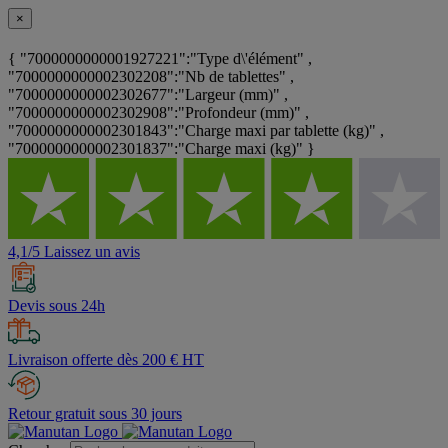
×
{ "7000000000001927221":"Type d\'élément" ,
"7000000000002302208":"Nb de tablettes" ,
"7000000000002302677":"Largeur (mm)" ,
"7000000000002302908":"Profondeur (mm)" ,
"7000000000002301843":"Charge maxi par tablette (kg)" ,
"7000000000002301837":"Charge maxi (kg)" }
4,1/5 Laissez un avis
Devis sous 24h
Livraison offerte dès 200 € HT
Retour gratuit sous 30 jours