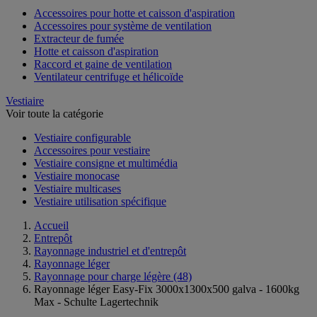
Accessoires pour hotte et caisson d'aspiration
Accessoires pour système de ventilation
Extracteur de fumée
Hotte et caisson d'aspiration
Raccord et gaine de ventilation
Ventilateur centrifuge et hélicoïde
Vestiaire
Voir toute la catégorie
Vestiaire configurable
Accessoires pour vestiaire
Vestiaire consigne et multimédia
Vestiaire monocase
Vestiaire multicases
Vestiaire utilisation spécifique
Accueil
Entrepôt
Rayonnage industriel et d'entrepôt
Rayonnage léger
Rayonnage pour charge légère
(48)
Rayonnage léger Easy-Fix 3000x1300x500 galva - 1600kg
Max - Schulte Lagertechnik