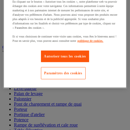
Élingues acier et textile
En cliquant sur le bouton « Autoriser tous les cookies », notre plateforme web va pouvoir
Maillon et maille
échanger des cookies avec votre navigateur. Ces informations permettent à notre équipe
Manille et émerillon
marketing et à nos partenaires internet de mesurer les performances de notre site, et
d'analyser vos préférences d'achats. Nous pouvons ainsi vous proposer des produits encore
Pince de levage
plus adaptés à vos besoins et de la publicité appropriée. Si vous souhaitez plus
Réa et poulie de levage
d'informations sur les finalités et choisir vos préférences par type de cookies, cliquez sur
Sandow
« Paramètres des cookies ».
Sangle et barre d'arrimage
Tendeur
Et si vous choisissez de continuer votre visite sans cookies, vous êtes le bienvenu aussi !
Pour en savoir plus, vous pouvez aussi consulter notre
politique de cookies.
Gerbeur, palan et appareil de levage
Voir toute la catégorie
Autoriser tous les cookies
Chandelle et béquille de sécurité
Cric
Élévateur de matériaux
Paramètres des cookies
Gerbeur
Grue et chèvre d'atelier
Lève-palette
Palan de levage
Palonnier
Pont de chargement et rampe de quai
Porteur
Portique d'atelier
Potence
Rampe de surélévation et cale roue