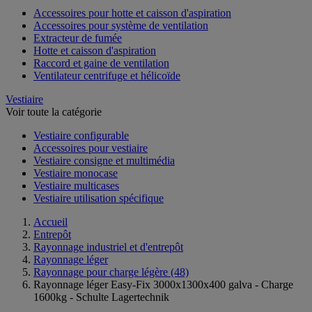
Accessoires pour hotte et caisson d'aspiration
Accessoires pour système de ventilation
Extracteur de fumée
Hotte et caisson d'aspiration
Raccord et gaine de ventilation
Ventilateur centrifuge et hélicoïde
Vestiaire
Voir toute la catégorie
Vestiaire configurable
Accessoires pour vestiaire
Vestiaire consigne et multimédia
Vestiaire monocase
Vestiaire multicases
Vestiaire utilisation spécifique
Accueil
Entrepôt
Rayonnage industriel et d'entrepôt
Rayonnage léger
Rayonnage pour charge légère
(48)
Rayonnage léger Easy-Fix 3000x1300x400 galva - Charge
1600kg - Schulte Lagertechnik