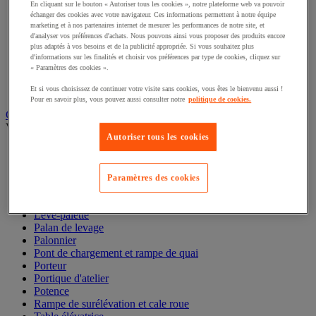
Élingues acier et textile
En cliquant sur le bouton « Autoriser tous les cookies », notre plateforme web va pouvoir
Maillon et maille
échanger des cookies avec votre navigateur. Ces informations permettent à notre équipe
Manille et émerillon
marketing et à nos partenaires internet de mesurer les performances de notre site, et
d'analyser vos préférences d'achats. Nous pouvons ainsi vous proposer des produits encore
Pince de levage
plus adaptés à vos besoins et de la publicité appropriée. Si vous souhaitez plus
Réa et poulie de levage
d'informations sur les finalités et choisir vos préférences par type de cookies, cliquez sur
Sandow
« Paramètres des cookies ».
Sangle et barre d'arrimage
Tendeur
Et si vous choisissez de continuer votre visite sans cookies, vous êtes le bienvenu aussi !
Pour en savoir plus, vous pouvez aussi consulter notre
politique de cookies.
Gerbeur, palan et appareil de levage
Voir toute la catégorie
Autoriser tous les cookies
Chandelle et béquille de sécurité
Cric
Élévateur de matériaux
Paramètres des cookies
Gerbeur
Grue et chèvre d'atelier
Lève-palette
Palan de levage
Palonnier
Pont de chargement et rampe de quai
Porteur
Portique d'atelier
Potence
Rampe de surélévation et cale roue