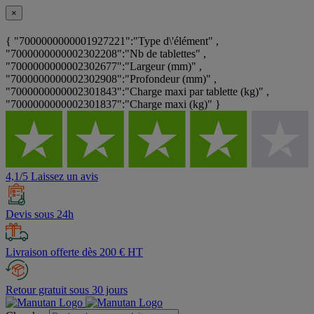
×
{ "7000000000001927221":"Type d\'élément" ,
"7000000000002302208":"Nb de tablettes" ,
"7000000000002302677":"Largeur (mm)" ,
"7000000000002302908":"Profondeur (mm)" ,
"7000000000002301843":"Charge maxi par tablette (kg)" ,
"7000000000002301837":"Charge maxi (kg)" }
4,1/5 Laissez un avis
Devis sous 24h
Livraison offerte dès 200 € HT
Retour gratuit sous 30 jours