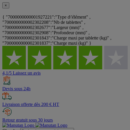
×
{ "7000000000001927221":"Type d\'élément" ,
"7000000000002302208":"Nb de tablettes" ,
"7000000000002302677":"Largeur (mm)" ,
"7000000000002302908":"Profondeur (mm)" ,
"7000000000002301843":"Charge maxi par tablette (kg)" ,
"7000000000002301837":"Charge maxi (kg)" }
4,1/5 Laissez un avis
Devis sous 24h
Livraison offerte dès 200 € HT
Retour gratuit sous 30 jours