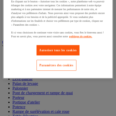
Élingues acier et textile
En cliquant sur le bouton « Autoriser tous les cookies », notre plateforme web va pouvoir
Maillon et maille
échanger des cookies avec votre navigateur. Ces informations permettent à notre équipe
Manille et émerillon
marketing et à nos partenaires internet de mesurer les performances de notre site, et
d'analyser vos préférences d'achats. Nous pouvons ainsi vous proposer des produits encore
Pince de levage
plus adaptés à vos besoins et de la publicité appropriée. Si vous souhaitez plus
Réa et poulie de levage
d'informations sur les finalités et choisir vos préférences par type de cookies, cliquez sur
Sandow
« Paramètres des cookies ».
Sangle et barre d'arrimage
Tendeur
Et si vous choisissez de continuer votre visite sans cookies, vous êtes le bienvenu aussi !
Pour en savoir plus, vous pouvez aussi consulter notre
politique de cookies.
Gerbeur, palan et appareil de levage
Voir toute la catégorie
Autoriser tous les cookies
Chandelle et béquille de sécurité
Cric
Élévateur de matériaux
Paramètres des cookies
Gerbeur
Grue et chèvre d'atelier
Lève-palette
Palan de levage
Palonnier
Pont de chargement et rampe de quai
Porteur
Portique d'atelier
Potence
Rampe de surélévation et cale roue