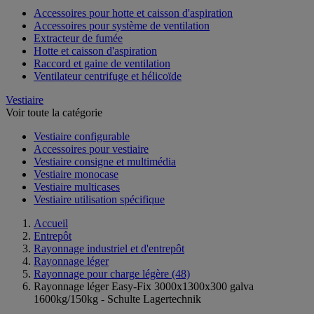
Accessoires pour hotte et caisson d'aspiration
Accessoires pour système de ventilation
Extracteur de fumée
Hotte et caisson d'aspiration
Raccord et gaine de ventilation
Ventilateur centrifuge et hélicoïde
Vestiaire
Voir toute la catégorie
Vestiaire configurable
Accessoires pour vestiaire
Vestiaire consigne et multimédia
Vestiaire monocase
Vestiaire multicases
Vestiaire utilisation spécifique
Accueil
Entrepôt
Rayonnage industriel et d'entrepôt
Rayonnage léger
Rayonnage pour charge légère
(48)
Rayonnage léger Easy-Fix 3000x1300x300 galva
1600kg/150kg - Schulte Lagertechnik