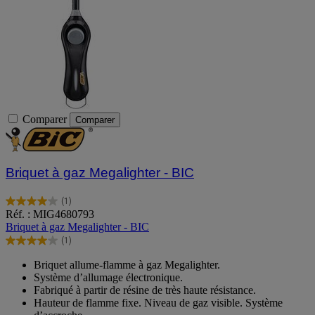
Comparer
Comparer
Briquet à gaz Megalighter - BIC
(1)
4.0
Réf. : MIG4680793
sur
Briquet à gaz Megalighter - BIC
5
(1)
étoiles.
4.0
1
sur
Briquet allume-flamme à gaz Megalighter.
avis
5
Système d’allumage électronique.
étoiles.
Fabriqué à partir de résine de très haute résistance.
1
Hauteur de flamme fixe. Niveau de gaz visible. Système
avis