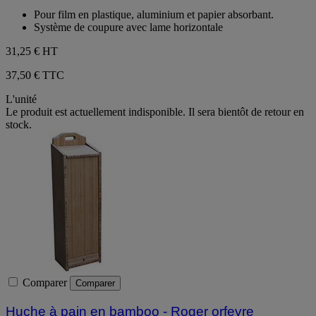
sur
Pour film en plastique, aluminium et papier absorbant.
5
Système de coupure avec lame horizontale
étoiles.
31,25 €
HT
37,50 € TTC
L'unité
Le produit est actuellement indisponible. Il sera bientôt de retour en
stock.
Comparer
Comparer
Huche à pain en bamboo - Roger orfevre