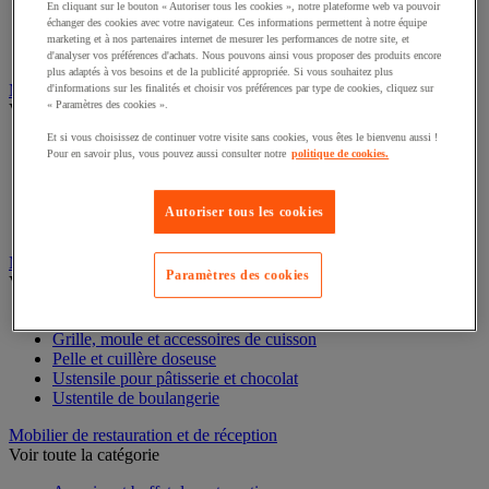
En cliquant sur le bouton « Autoriser tous les cookies », notre plateforme web va pouvoir
Plancha
échanger des cookies avec votre navigateur. Ces informations permettent à notre équipe
Raclette et fondue
marketing et à nos partenaires internet de mesurer les performances de notre site, et
Rôtisserie et grill
d'analyser vos préférences d'achats. Nous pouvons ainsi vous proposer des produits encore
plus adaptés à vos besoins et de la publicité appropriée. Si vous souhaitez plus
Machine pour restauration événementielle
d'informations sur les finalités et choisir vos préférences par type de cookies, cliquez sur
« Paramètres des cookies ».
Voir toute la catégorie
Et si vous choisissez de continuer votre visite sans cookies, vous êtes le bienvenu aussi !
Appareil à hot-dog
Pour en savoir plus, vous pouvez aussi consulter notre
politique de cookies.
Crêpière
Friteuse
Gaufrier
Autoriser tous les cookies
Glacerie
Matériel de boulangerie et pâtisserie
Paramètres des cookies
Voir toute la catégorie
Décoration alimentaire
Grille, moule et accessoires de cuisson
Pelle et cuillère doseuse
Ustensile pour pâtisserie et chocolat
Ustentile de boulangerie
Mobilier de restauration et de réception
Voir toute la catégorie