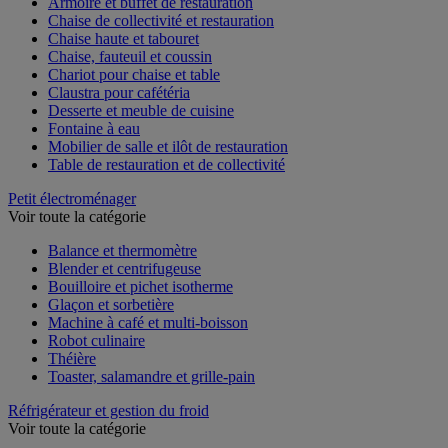
Armoire et buffet de restauration
Chaise de collectivité et restauration
Chaise haute et tabouret
Chaise, fauteuil et coussin
Chariot pour chaise et table
Claustra pour cafétéria
Desserte et meuble de cuisine
Fontaine à eau
Mobilier de salle et ilôt de restauration
Table de restauration et de collectivité
Petit électroménager
Voir toute la catégorie
Balance et thermomètre
Blender et centrifugeuse
Bouilloire et pichet isotherme
Glaçon et sorbetière
Machine à café et multi-boisson
Robot culinaire
Théière
Toaster, salamandre et grille-pain
Réfrigérateur et gestion du froid
Voir toute la catégorie