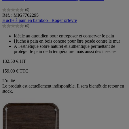
(0)
0.0
Réf. : MIG7702295
sur
Huche à pain en bamboo - Roger orfevre
5
(0)
étoiles.
0.0
sur
Idéale au quotidien pour entreposer et conserver le pain
5
Huche à pain en bois conçue pour être posée contre le mur
étoiles.
À l'esthétique sobre naturel et authentique permettant de
protéger le pain de la température mais aussi des insectes
132,50 €
HT
159,00 € TTC
L'unité
Le produit est actuellement indisponible. Il sera bientôt de retour en
stock.