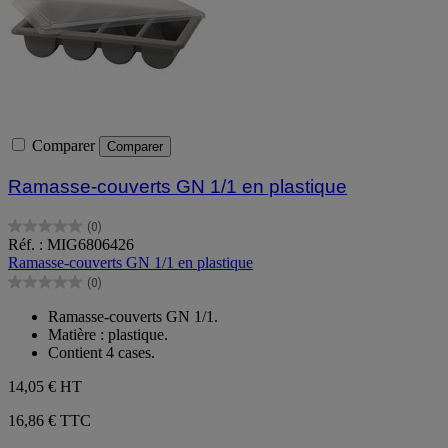
Comparer
Comparer
Ramasse-couverts GN 1/1 en plastique
(0)
0.0
Réf. : MIG6806426
sur
Ramasse-couverts GN 1/1 en plastique
5
(0)
étoiles.
0.0
sur
Ramasse-couverts GN 1/1.
5
Matière : plastique.
étoiles.
Contient 4 cases.
14,05 €
HT
16,86 € TTC