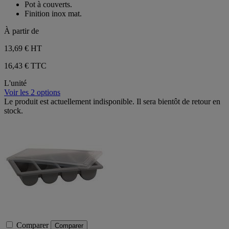
Pot à couverts.
5
Finition inox mat.
étoiles.
À partir de
13,69 €
HT
16,43 € TTC
L'unité
Voir les 2 options
Le produit est actuellement indisponible. Il sera bientôt de retour en
stock.
Comparer
Comparer