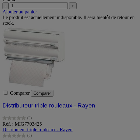
-
+
Ajouter au panier
Le produit est actuellement indisponible. Il sera bientôt de retour en
stock.
Comparer
Comparer
Distributeur triple rouleaux - Rayen
(0)
0.0
Réf. : MIG7703425
sur
Distributeur triple rouleaux - Rayen
5
(0)
étoiles.
0.0