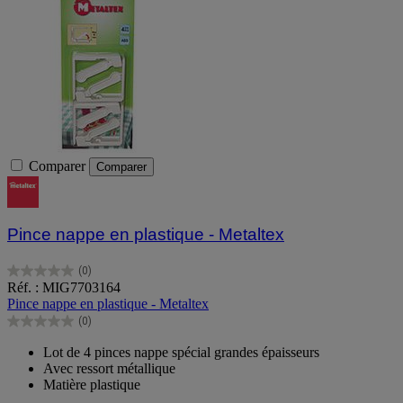
Comparer
Comparer
Pince nappe en plastique - Metaltex
(0)
0.0
Réf. : MIG7703164
sur
Pince nappe en plastique - Metaltex
5
(0)
étoiles.
0.0
sur
Lot de 4 pinces nappe spécial grandes épaisseurs
5
Avec ressort métallique
étoiles.
Matière plastique