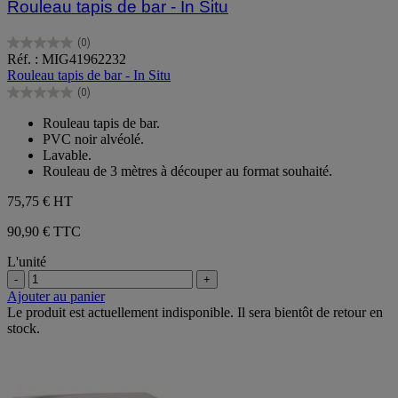
Rouleau tapis de bar - In Situ
(0)
0.0
Réf. : MIG41962232
sur
Rouleau tapis de bar - In Situ
5
(0)
étoiles.
0.0
sur
Rouleau tapis de bar.
5
PVC noir alvéolé.
étoiles.
Lavable.
Rouleau de 3 mètres à découper au format souhaité.
75,75 €
HT
90,90 € TTC
L'unité
-
+
Ajouter au panier
Le produit est actuellement indisponible. Il sera bientôt de retour en
stock.