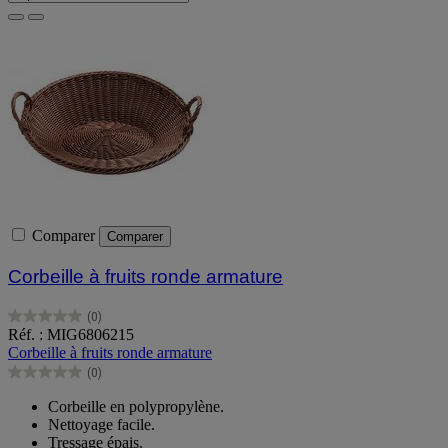
Comparer
Comparer
Corbeille à fruits ronde armature
(0)
0.0
Réf. : MIG6806215
sur
Corbeille à fruits ronde armature
5
(0)
étoiles.
0.0
sur
Corbeille en polypropylène.
5
Nettoyage facile.
étoiles.
Tressage épais.