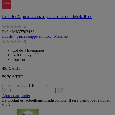
Lot de 4 pinces nappe en inox - Metaltex
(0)
0.0
Réf. : MIG7703163
sur
Lot de 4 pinces nappe en inox - Metaltex
5
(0)
étoiles.
0.0
sur
Lot de 4 fixenappes
5
Acier inoxydable
étoiles.
Couleur blanc
49,75 €
HT
59,70 € TTC
Le lot de 8
6,22 € HT l'unité
-
+
Ajouter au panier
Le produit est actuellement indisponible. Il sera bientôt de retour en
stock.