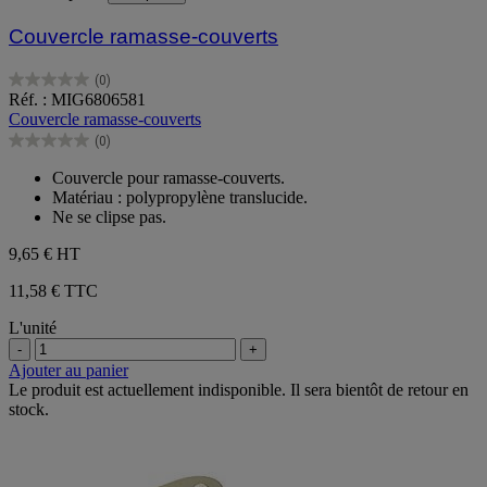
Couvercle ramasse-couverts
(0)
0.0
Réf. : MIG6806581
sur
Couvercle ramasse-couverts
5
(0)
étoiles.
0.0
sur
Couvercle pour ramasse-couverts.
5
Matériau : polypropylène translucide.
étoiles.
Ne se clipse pas.
9,65 €
HT
11,58 € TTC
L'unité
-
+
Ajouter au panier
Le produit est actuellement indisponible. Il sera bientôt de retour en
stock.