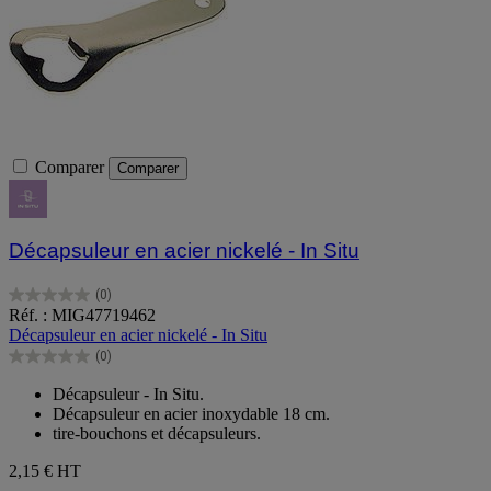
Comparer
Comparer
Décapsuleur en acier nickelé - In Situ
(0)
0.0
Réf. : MIG47719462
sur
Décapsuleur en acier nickelé - In Situ
5
(0)
étoiles.
0.0
sur
Décapsuleur - In Situ.
5
Décapsuleur en acier inoxydable 18 cm.
étoiles.
tire-bouchons et décapsuleurs.
2,15 €
HT