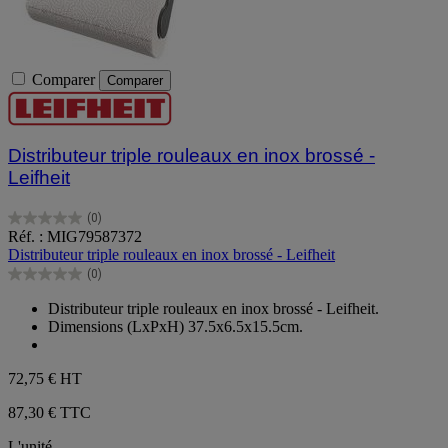
Comparer
Comparer
Distributeur triple rouleaux en inox brossé -
Leifheit
(0)
0.0
Réf. : MIG79587372
sur
Distributeur triple rouleaux en inox brossé - Leifheit
5
(0)
étoiles.
0.0
sur
Distributeur triple rouleaux en inox brossé - Leifheit.
5
Dimensions (LxPxH) 37.5x6.5x15.5cm.
étoiles.
72,75 €
HT
87,30 € TTC
L'unité