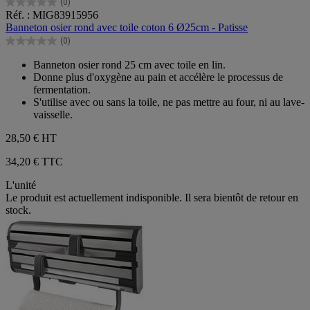
(0)
0.0
Réf. : MIG83915956
sur
Banneton osier rond avec toile coton 6 Ø25cm - Patisse
5
(0)
étoiles.
0.0
sur
Banneton osier rond 25 cm avec toile en lin.
5
Donne plus d'oxygène au pain et accélère le processus de
étoiles.
fermentation.
S'utilise avec ou sans la toile, ne pas mettre au four, ni au lave-
vaisselle.
28,50 €
HT
34,20 € TTC
L'unité
Le produit est actuellement indisponible. Il sera bientôt de retour en
stock.