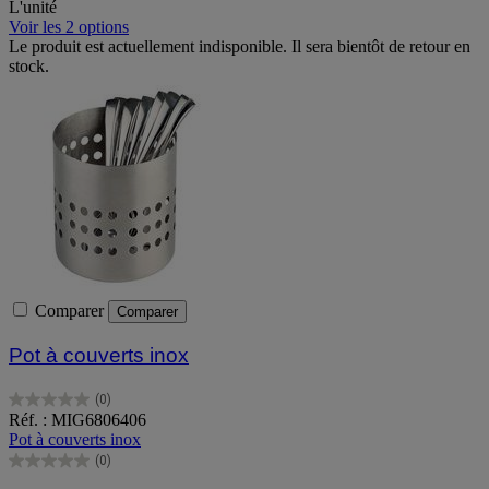
L'unité
Voir les 2 options
Le produit est actuellement indisponible. Il sera bientôt de retour en
stock.
Comparer
Comparer
Pot à couverts inox
(0)
0.0
Réf. : MIG6806406
sur
Pot à couverts inox
5
(0)
étoiles.
0.0
sur