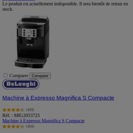
Le produit est actuellement indisponible. Il sera bientôt de retour en
stock.
Comparer
Comparer
Machine à Expresso Magnifica S Compacte
(408)
4.4
Réf. : MIG2053725
sur
Machine à Expresso Magnifica S Compacte
5
(408)
étoiles.
4.4