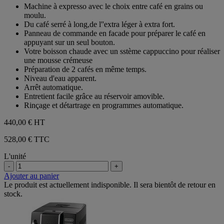
408
sur
Machine à expresso avec le choix entre café en grains ou
avis
5
moulu.
étoiles.
Du café serré à long,de l''extra léger à extra fort.
408
Panneau de commande en facade pour préparer le café en
avis
appuyant sur un seul bouton.
Votre boisson chaude avec un sstème cappuccino pour réaliser
une mousse crémeuse
Préparation de 2 cafés en même temps.
Niveau d'eau apparent.
Arrêt automatique.
Entretient facile grâce au réservoir amovible.
Rinçage et détartrage en programmes automatique.
440,00 €
HT
528,00 € TTC
L'unité
-
+
Ajouter au panier
Le produit est actuellement indisponible. Il sera bientôt de retour en
stock.