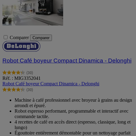
Comparer
Comparer
Robot Café boyeur Compact Dinamica - Delonghi
(30)
4.3
Réf. : MIG3352041
sur
Robot Café boyeur Compact Dinamica - Delonghi
5
(30)
étoiles.
4.3
30
sur
Machine à café professionnel avec broyeur à grains au design
avis
5
arrondi et épuré.
étoiles.
Robot espresso performant, programmable et interactif avec
30
commande tactile.
avis
4 recettes de café en accès direct (espresso, classique, long et
lungo)
Égouttoire entièrement démontable pour un nettoyage parfait