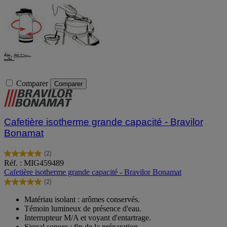
Comparer
Comparer
Cafetière isotherme grande capacité - Bravilor
Bonamat
(2)
5.0
Réf. : MIG459489
sur
Cafetière isotherme grande capacité - Bravilor Bonamat
5
(2)
étoiles.
5.0
2
sur
Matériau isolant : arômes conservés.
avis
5
Témoin lumineux de présence d'eau.
étoiles.
Interrupteur M/A et voyant d'entartrage.
2
Signal sonore : fin de la préparation.