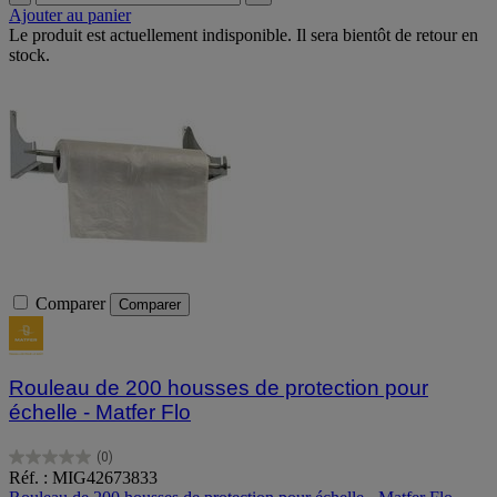
Ajouter au panier
Le produit est actuellement indisponible. Il sera bientôt de retour en
stock.
Comparer
Comparer
Rouleau de 200 housses de protection pour
échelle - Matfer Flo
(0)
0.0
Réf. : MIG42673833
sur