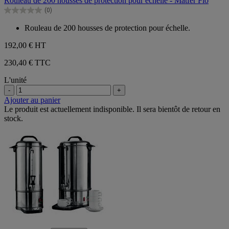
Rouleau de 200 housses de protection pour échelle - Matfer Flo
5
(0)
étoiles.
0.0
sur
Rouleau de 200 housses de protection pour échelle.
5
étoiles.
192,00 €
HT
230,40 € TTC
L'unité
-
+
Ajouter au panier
Le produit est actuellement indisponible. Il sera bientôt de retour en
stock.