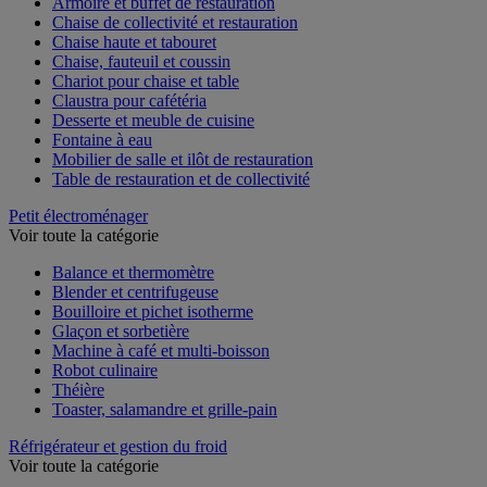
Armoire et buffet de restauration
Chaise de collectivité et restauration
Chaise haute et tabouret
Chaise, fauteuil et coussin
Chariot pour chaise et table
Claustra pour cafétéria
Desserte et meuble de cuisine
Fontaine à eau
Mobilier de salle et ilôt de restauration
Table de restauration et de collectivité
Petit électroménager
Voir toute la catégorie
Balance et thermomètre
Blender et centrifugeuse
Bouilloire et pichet isotherme
Glaçon et sorbetière
Machine à café et multi-boisson
Robot culinaire
Théière
Toaster, salamandre et grille-pain
Réfrigérateur et gestion du froid
Voir toute la catégorie