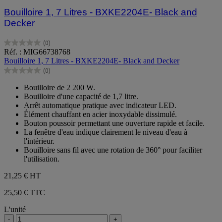
Bouilloire 1, 7 Litres - BXKE2204E- Black and
Decker
(0)
0.0
Réf. : MIG66738768
sur
Bouilloire 1, 7 Litres - BXKE2204E- Black and Decker
5
(0)
étoiles.
0.0
sur
Bouilloire de 2 200 W.
5
Bouilloire d'une capacité de 1,7 litre.
étoiles.
Arrêt automatique pratique avec indicateur LED.
Élément chauffant en acier inoxydable dissimulé.
Bouton poussoir permettant une ouverture rapide et facile.
La fenêtre d'eau indique clairement le niveau d'eau à
l'intérieur.
Bouilloire sans fil avec une rotation de 360° pour faciliter
l'utilisation.
21,25 €
HT
25,50 € TTC
L'unité
-
+