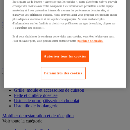
En cliquant sur le bouton « Autoriser tous les cookies », notre plateforme web va pouvoir
Plancha
échanger des cookies avec votre navigateur. Ces informations permettent à notre équipe
Raclette et fondue
marketing et à nos partenaires internet de mesurer les performances de notre site, et
Rôtisserie et grill
d'analyser vos préférences d'achats. Nous pouvons ainsi vous proposer des produits encore
plus adaptés à vos besoins et de la publicité appropriée. Si vous souhaitez plus
Machine pour restauration événementielle
d'informations sur les finalités et choisir vos préférences par type de cookies, cliquez sur
« Paramètres des cookies ».
Voir toute la catégorie
Et si vous choisissez de continuer votre visite sans cookies, vous êtes le bienvenu aussi !
Appareil à hot-dog
Pour en savoir plus, vous pouvez aussi consulter notre
politique de cookies.
Crêpière
Friteuse
Gaufrier
Autoriser tous les cookies
Glacerie
Matériel de boulangerie et pâtisserie
Paramètres des cookies
Voir toute la catégorie
Décoration alimentaire
Grille, moule et accessoires de cuisson
Pelle et cuillère doseuse
Ustensile pour pâtisserie et chocolat
Ustentile de boulangerie
Mobilier de restauration et de réception
Voir toute la catégorie