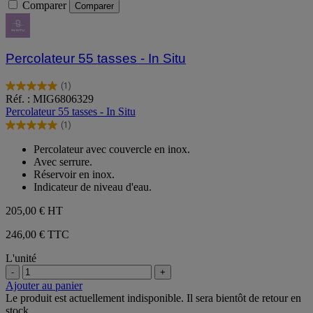
Comparer
Comparer
Percolateur 55 tasses - In Situ
(1)
5.0
Réf. : MIG6806329
sur
Percolateur 55 tasses - In Situ
5
(1)
étoiles.
5.0
1
sur
Percolateur avec couvercle en inox.
avis
5
Avec serrure.
étoiles.
Réservoir en inox.
1
Indicateur de niveau d'eau.
avis
205,00 €
HT
246,00 € TTC
L'unité
-
+
Ajouter au panier
Le produit est actuellement indisponible. Il sera bientôt de retour en
stock.