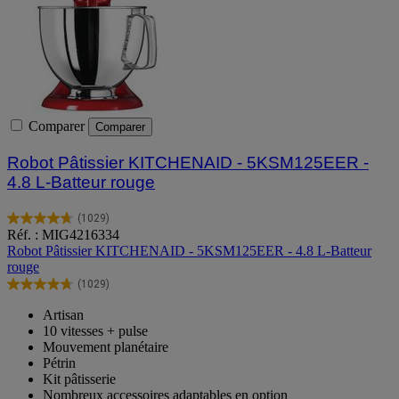
Comparer
Comparer
Robot Pâtissier KITCHENAID - 5KSM125EER -
4.8 L-Batteur rouge
(1029)
4.7
Réf. : MIG4216334
sur
Robot Pâtissier KITCHENAID - 5KSM125EER - 4.8 L-Batteur
5
rouge
étoiles.
(1029)
1029
4.7
avis
sur
Artisan
5
10 vitesses + pulse
étoiles.
Mouvement planétaire
1029
Pétrin
avis
Kit pâtisserie
Nombreux accessoires adaptables en option