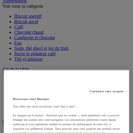
Sports et loisirs
Alimentation
Voir toute la catégorie
Biscuit apéritif
Biscuit sucré
Café
Chocolat chaud
Confiserie et chocolat
Eau
Soda, thé glacé et jus de fruit
Sucre et agitateur café
Thé et infusion
Art de la table
Voir toute la catégorie
Accessoires de table
Continuer sans accepter
Linge de table et de cuisine
Bienvenue chez Manutan
Menu et affichage
Vaisselle jetable pour professionnels
Vous offrir une visite sur-mesure, nous tient à cœur !
Vaisselle professionnelle pour restauration
Vaisselle réutilisable pour professionnels
En cliquant sur le bouton « Autoriser tous les cookies », notre plateforme web va pouvoir
échanger des cookies avec votre navigateur. Ces informations permettent à notre équipe
marketing et à nos partenaires internet de mesurer les performances de notre site, et
Batterie de cuisine
d'analyser vos préférences d'achats. Nous pouvons ainsi vous proposer des produits encore
Voir toute la catégorie