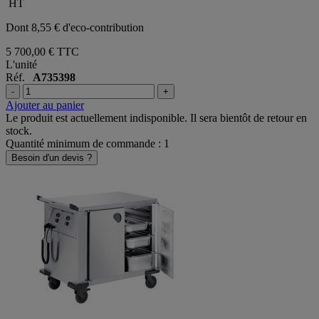
4 750,00 €
HT
Dont 8,55 € d'eco-contribution
5 700,00 €
TTC
L'unité
Réf.
A735398
-
+
Ajouter au panier
Le produit est actuellement indisponible. Il sera bientôt de retour en
stock.
Quantité minimum de commande : 1
Besoin d'un devis ?