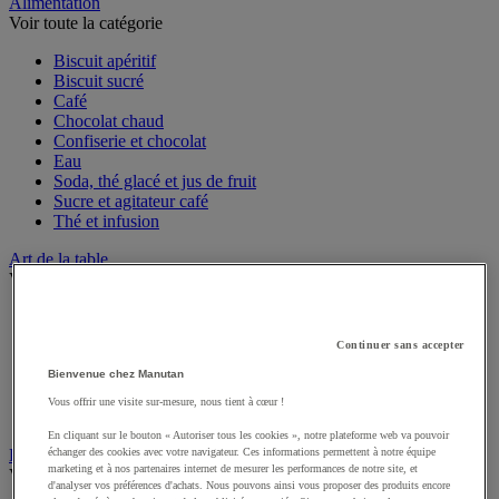
Sports et loisirs
Alimentation
Voir toute la catégorie
Biscuit apéritif
Biscuit sucré
Café
Chocolat chaud
Confiserie et chocolat
Eau
Soda, thé glacé et jus de fruit
Sucre et agitateur café
Thé et infusion
Art de la table
Voir toute la catégorie
Accessoires de table
Continuer sans accepter
Linge de table et de cuisine
Menu et affichage
Bienvenue chez Manutan
Vaisselle jetable pour professionnels
Vous offrir une visite sur-mesure, nous tient à cœur !
Vaisselle professionnelle pour restauration
Vaisselle réutilisable pour professionnels
En cliquant sur le bouton « Autoriser tous les cookies », notre plateforme web va pouvoir
échanger des cookies avec votre navigateur. Ces informations permettent à notre équipe
marketing et à nos partenaires internet de mesurer les performances de notre site, et
Batterie de cuisine
d'analyser vos préférences d'achats. Nous pouvons ainsi vous proposer des produits encore
Voir toute la catégorie