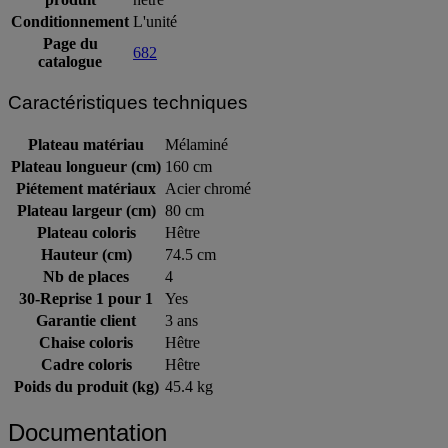
produit
hêtre
Conditionnement
L'unité
Page du
682
catalogue
Caractéristiques techniques
Plateau matériau
Mélaminé
Plateau longueur (cm)
160 cm
Piétement matériaux
Acier chromé
Plateau largeur (cm)
80 cm
Plateau coloris
Hêtre
Hauteur (cm)
74.5 cm
Nb de places
4
30-Reprise 1 pour 1
Yes
Garantie client
3 ans
Chaise coloris
Hêtre
Cadre coloris
Hêtre
Poids du produit (kg)
45.4 kg