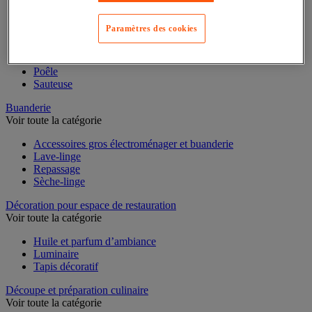
Casserole
Paramètres des cookies
Couvercle et accessoires
Marmite, cocotte et faitout
Plat à four
Plat à usage spécifique
Poêle
Sauteuse
Buanderie
Voir toute la catégorie
Accessoires gros électroménager et buanderie
Lave-linge
Repassage
Sèche-linge
Décoration pour espace de restauration
Voir toute la catégorie
Huile et parfum d’ambiance
Luminaire
Tapis décoratif
Découpe et préparation culinaire