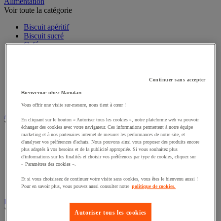
Sports et loisirs
Alimentation
Voir toute la catégorie
Biscuit apéritif
Biscuit sucré
Café
Chocolat chaud
Confiserie et chocolat
Eau
Continuer sans accepter
Soda, thé glacé et jus de fruit
Bienvenue chez Manutan
Sucre et agitateur café
Thé et infusion
Vous offrir une visite sur-mesure, nous tient à cœur !
En cliquant sur le bouton « Autoriser tous les cookies », notre plateforme web va pouvoir
Art de la table
échanger des cookies avec votre navigateur. Ces informations permettent à notre équipe
Voir toute la catégorie
marketing et à nos partenaires internet de mesurer les performances de notre site, et
d'analyser vos préférences d'achats. Nous pouvons ainsi vous proposer des produits encore
Accessoires de table
plus adaptés à vos besoins et de la publicité appropriée. Si vous souhaitez plus
Linge de table et de cuisine
d'informations sur les finalités et choisir vos préférences par type de cookies, cliquez sur
« Paramètres des cookies ».
Menu et affichage
Vaisselle jetable pour professionnels
Et si vous choisissez de continuer votre visite sans cookies, vous êtes le bienvenu aussi !
Vaisselle professionnelle pour restauration
Pour en savoir plus, vous pouvez aussi consulter notre
politique de cookies.
Vaisselle réutilisable pour professionnels
Batterie de cuisine
Autoriser tous les cookies
Voir toute la catégorie