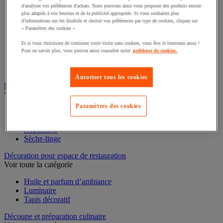
Voir toute la catégorie
d'analyser vos préférences d'achats. Nous pouvons ainsi vous proposer des produits encore
plus adaptés à vos besoins et de la publicité appropriée. Si vous souhaitez plus
d'informations sur les finalités et choisir vos préférences par type de cookies, cliquez sur
Casserole
« Paramètres des cookies ».
Couvercle et accessoires
Marmite, cocotte et faitout
Et si vous choisissez de continuer votre visite sans cookies, vous êtes le bienvenu aussi !
Plat à four
Pour en savoir plus, vous pouvez aussi consulter notre
politique de cookies.
Plat à usage spécifique
Poêle
Sauteuse
Autoriser tous les cookies
Buanderie
Voir toute la catégorie
Paramètres des cookies
Accessoires gros électroménager et buanderie
Lave-linge
Repassage
Sèche-linge
Décoration pour espace de restauration
Voir toute la catégorie
Huile et parfum d’ambiance
Luminaire
Tapis décoratif