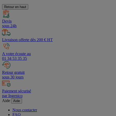
procédures d'authentification et de contrôle,
cliquez ici
.
Retour en haut
Devis
sous 24h
Livraison offerte dès 200 € HT
A votre écoute au
01 34 53 35 35
Retour gratuit
sous 30 jours
Paiement sécurisé
par Ingenico
Aide
Aide
Nous contacter