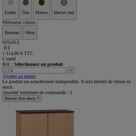
Coloris :
Érable
Gris
Marron
Marron clair
Piétement coloris :
Bouleau
Hêtre
929,00 €
HT
1 114,80 €
TTC
L'unité
Réf. :
Sélectionnez un produit
-
+
Ajouter au panier
Le produit est actuellement indisponible. Il sera bientôt de retour en
stock.
Quantité minimum de commande : 1
Besoin d'un devis ?