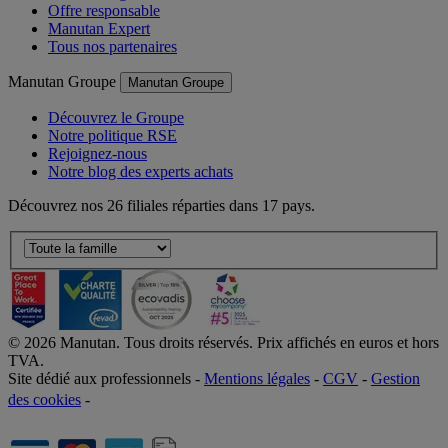
Nos avantages
Offre responsable
Manutan Expert
Tous nos partenaires
Manutan Groupe
Manutan Groupe
Découvrez le Groupe
Notre politique RSE
Rejoignez-nous
Notre blog des experts achats
Découvrez nos 26 filiales réparties dans 17 pays.
©
2026
Manutan. Tous droits réservés. Prix affichés en euros et hors
TVA.
Site dédié aux professionnels -
Mentions légales
-
CGV
-
Gestion
des cookies
-
Accessibilité  Non conformités