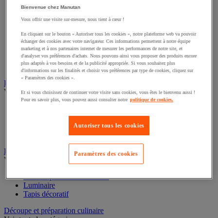
Bienvenue chez Manutan
Casserole
Vous offrir une visite sur-mesure, nous tient à cœur !
Couvercle et accessoires
Marmite, cocotte et faitout
En cliquant sur le bouton « Autoriser tous les cookies », notre plateforme web va pouvoir
Plat à four
échanger des cookies avec votre navigateur. Ces informations permettent à notre équipe
Plat à usage spécifique
marketing et à nos partenaires internet de mesurer les performances de notre site, et
d'analyser vos préférences d'achats. Nous pouvons ainsi vous proposer des produits encore
Poêle
plus adaptés à vos besoins et de la publicité appropriée. Si vous souhaitez plus
Sauteuse
d'informations sur les finalités et choisir vos préférences par type de cookies, cliquez sur
« Paramètres des cookies ».
Buanderie
Voir toute la catégorie
Et si vous choisissez de continuer votre visite sans cookies, vous êtes le bienvenu aussi !
Pour en savoir plus, vous pouvez aussi consulter notre
politique de cookies.
Accessoires gros électroménager et buanderie
Lave-linge
Repassage
Autoriser tous les cookies
Sèche-linge
Décoration pour espace de restauration
Paramètres des cookies
Voir toute la catégorie
Huile et parfum d’ambiance
Luminaire
Tapis décoratif
Découpe et préparation culinaire