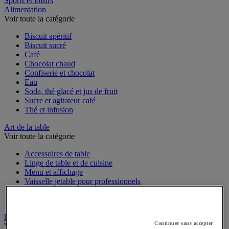
Sports et loisirs
Alimentation
Voir toute la catégorie
Biscuit apéritif
Biscuit sucré
Café
Chocolat chaud
Confiserie et chocolat
Eau
Soda, thé glacé et jus de fruit
Sucre et agitateur café
Thé et infusion
Art de la table
Voir toute la catégorie
Accessoires de table
Linge de table et de cuisine
Menu et affichage
Vaisselle jetable pour professionnels
Vaisselle professionnelle pour restauration
Vaisselle réutilisable pour professionnels
Batterie de cuisine
Continuer sans accepter
Voir toute la catégorie