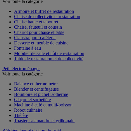
Voir toute la catégorie
Armoire et buffet de restauration
Chaise de collectivité et restauration
Chaise haute et tabouret
Chaise, fauteuil et coussin
Chariot pour chaise et table
Claustra pour cafétéria
Desserte et meuble de cuisine
Fontaine à eau
Mobilier de salle et ilôt de restauration
Table de restauration et de collectivité
Petit électroménager
Voir toute la catégorie
Balance et thermomètre
Blender et centrifugeuse
Bouilloire et pichet isotherme
Glaçon et sorbetière
Machine à café et multi-boisson
Robot culinaire
Théière
Toaster, salamandre et grille-pain
Réfrigérateur et gestion du froid