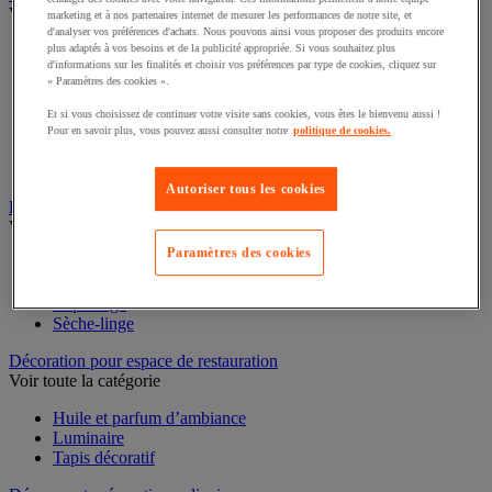
Voir toute la catégorie
marketing et à nos partenaires internet de mesurer les performances de notre site, et
d'analyser vos préférences d'achats. Nous pouvons ainsi vous proposer des produits encore
Casserole
plus adaptés à vos besoins et de la publicité appropriée. Si vous souhaitez plus
d'informations sur les finalités et choisir vos préférences par type de cookies, cliquez sur
Couvercle et accessoires
« Paramètres des cookies ».
Marmite, cocotte et faitout
Plat à four
Et si vous choisissez de continuer votre visite sans cookies, vous êtes le bienvenu aussi !
Plat à usage spécifique
Pour en savoir plus, vous pouvez aussi consulter notre
politique de cookies.
Poêle
Sauteuse
Autoriser tous les cookies
Buanderie
Voir toute la catégorie
Paramètres des cookies
Accessoires gros électroménager et buanderie
Lave-linge
Repassage
Sèche-linge
Décoration pour espace de restauration
Voir toute la catégorie
Huile et parfum d’ambiance
Luminaire
Tapis décoratif