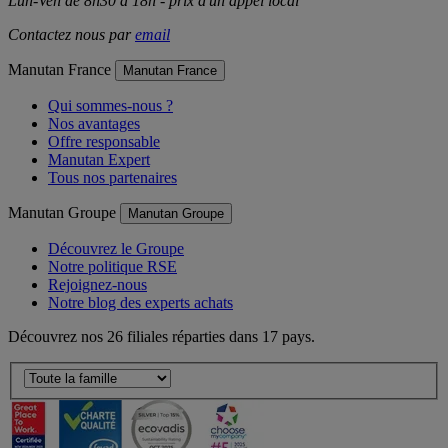
Lun-Ven de 8h30 à 18h - prix d'un appel local
Contactez nous par
email
Manutan France
Manutan France
Qui sommes-nous ?
Nos avantages
Offre responsable
Manutan Expert
Tous nos partenaires
Manutan Groupe
Manutan Groupe
Découvrez le Groupe
Notre politique RSE
Rejoignez-nous
Notre blog des experts achats
Découvrez nos 26 filiales réparties dans 17 pays.