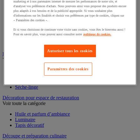
marketing et à nos partenaires internet de mesurer les performances de notre site, et
Voir toute la catégorie
d'analyser vos préférences d'achats. Nous pouvons ainsi vous proposer des produits encore
plus adaptés à vos besoins et de la publicité appropriée. Si vous souhaitez plus
Casserole
d'informations sur les finalités et choisir vos préférences par type de cookies, cliquez sur
Couvercle et accessoires
« Paramètres des cookies ».
Marmite, cocotte et faitout
Et si vous choisissez de continuer votre visite sans cookies, vous êtes le bienvenu aussi !
Plat à four
Pour en savoir plus, vous pouvez aussi consulter notre
politique de cookies.
Plat à usage spécifique
Poêle
Sauteuse
Autoriser tous les cookies
Buanderie
Voir toute la catégorie
Paramètres des cookies
Accessoires gros électroménager et buanderie
Lave-linge
Repassage
Sèche-linge
Décoration pour espace de restauration
Voir toute la catégorie
Huile et parfum d’ambiance
Luminaire
Tapis décoratif