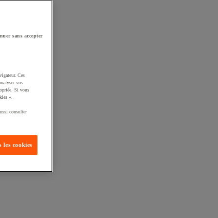
nuer sans accepter
vigateur. Ces
analyser vos
opriée. Si vous
kies ».
ussi consulter
 les cookies