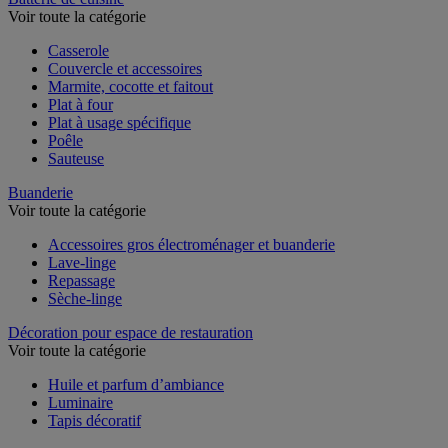
Batterie de cuisine
Voir toute la catégorie
Casserole
Couvercle et accessoires
Marmite, cocotte et faitout
Plat à four
Plat à usage spécifique
Poêle
Sauteuse
Buanderie
Voir toute la catégorie
Accessoires gros électroménager et buanderie
Lave-linge
Repassage
Sèche-linge
Décoration pour espace de restauration
Voir toute la catégorie
Huile et parfum d’ambiance
Luminaire
Tapis décoratif