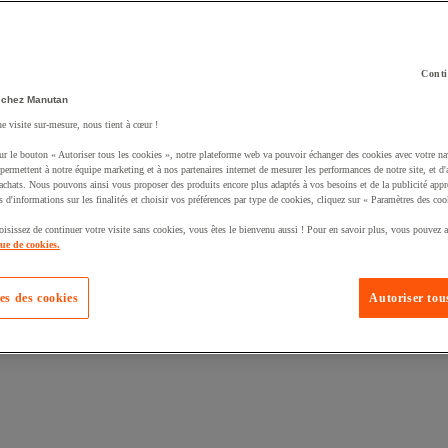
Conti
 chez Manutan
ne visite sur-mesure, nous tient à cœur !
uté un produit à votre panier :
ur le bouton « Autoriser tous les cookies », notre plateforme web va pouvoir échanger des cookies avec votre na
permettent à notre équipe marketing et à nos partenaires internet de mesurer les performances de notre site, et d'
'achats. Nous pouvons ainsi vous proposer des produits encore plus adaptés à vos besoins et de la publicité appr
s d'informations sur les finalités et choisir vos préférences par type de cookies, cliquez sur « Paramètres des coo
oisissez de continuer votre visite sans cookies, vous êtes le bienvenu aussi ! Pour en savoir plus, vous pouvez a
que de cookies.
es des cookies
Autoriser tous