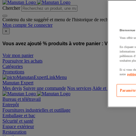
Chercher
Contenu du site suggéré et menu de l'historique de recherche
Mon compte
Se connecter
Bienvenue
×
Vous offrir u
Vous avez ajouté % produits à votre panier :
Vous avez ajo
En cliquant s
informations 
Voir mon panier
préférences d
Poursuivre les achats
souhaitez plu
Catégories
Et si vous ch
Promotions
notre
politi
Manutan Expert
offre reconditionnée
Paramètr
Mes devis
Suivre une commande
Nos services
Aide et contact
Bureau et télétravail
Entrepôt
Fournitures industrielles et outillage
Emballage et bac
Sécurité et santé
Espace extérieur