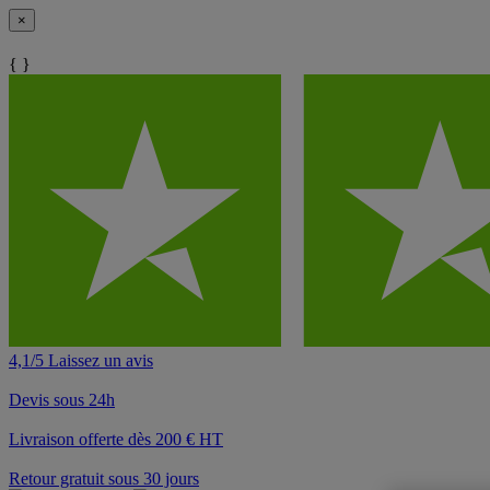
×
{ }
4,1/5 Laissez un avis
Devis sous 24h
Livraison offerte dès 200 € HT
Retour gratuit sous 30 jours