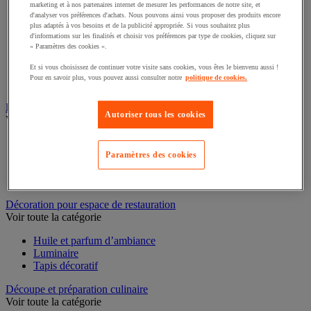
marketing et à nos partenaires internet de mesurer les performances de notre site, et
d'analyser vos préférences d'achats. Nous pouvons ainsi vous proposer des produits encore
Casserole
plus adaptés à vos besoins et de la publicité appropriée. Si vous souhaitez plus
Couvercle et accessoires
d'informations sur les finalités et choisir vos préférences par type de cookies, cliquez sur
Marmite, cocotte et faitout
« Paramètres des cookies ».
Plat à four
Et si vous choisissez de continuer votre visite sans cookies, vous êtes le bienvenu aussi !
Plat à usage spécifique
Pour en savoir plus, vous pouvez aussi consulter notre
politique de cookies.
Poêle
Sauteuse
Autoriser tous les cookies
Buanderie
Voir toute la catégorie
Accessoires gros électroménager et buanderie
Paramètres des cookies
Lave-linge
Repassage
Sèche-linge
Décoration pour espace de restauration
Voir toute la catégorie
Huile et parfum d’ambiance
Luminaire
Tapis décoratif
Découpe et préparation culinaire