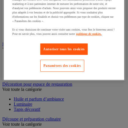
marketing et à nos partenaires internet de mesurer les performances de notre site, et
Casserole
d'analyser vos préférences d'achats. Nous pouvons ainsi vous proposer des produits encore
Couvercle et accessoires
plus adaptés à vos besoins et de la publicité appropriée. Si vous souhaitez plus
d'informations sur les finalités et choisir vos préférences par type de cookies, cliquez sur
Marmite, cocotte et faitout
« Paramètres des cookies ».
Plat à four
Plat à usage spécifique
Et si vous choisissez de continuer votre visite sans cookies, vous êtes le bienvenu aussi !
Poêle
Pour en savoir plus, vous pouvez aussi consulter notre
politique de cookies.
Sauteuse
Buanderie
Autoriser tous les cookies
Voir toute la catégorie
Accessoires gros électroménager et buanderie
Paramètres des cookies
Lave-linge
Repassage
Sèche-linge
Décoration pour espace de restauration
Voir toute la catégorie
Huile et parfum d’ambiance
Luminaire
Tapis décoratif
Découpe et préparation culinaire