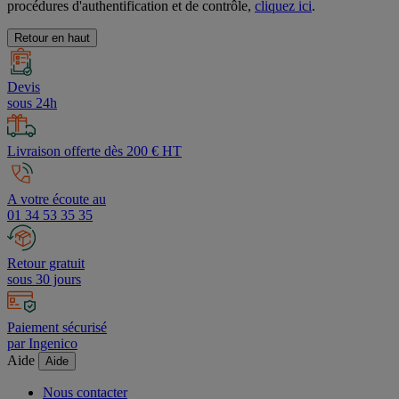
Nos avis sont authentiques et fiables. Pour en savoir plus sur les
procédures d'authentification et de contrôle,
cliquez ici
.
Retour en haut
Devis
sous 24h
Livraison offerte dès 200 € HT
A votre écoute au
01 34 53 35 35
Retour gratuit
sous 30 jours
Paiement sécurisé
par Ingenico
Aide
Aide