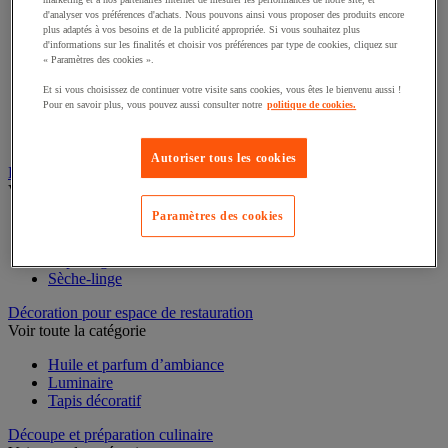
Voir toute la catégorie
d'analyser vos préférences d'achats. Nous pouvons ainsi vous proposer des produits encore
plus adaptés à vos besoins et de la publicité appropriée. Si vous souhaitez plus
Casserole
d'informations sur les finalités et choisir vos préférences par type de cookies, cliquez sur
« Paramètres des cookies ».
Couvercle et accessoires
Marmite, cocotte et faitout
Et si vous choisissez de continuer votre visite sans cookies, vous êtes le bienvenu aussi !
Plat à four
Pour en savoir plus, vous pouvez aussi consulter notre
politique de cookies.
Plat à usage spécifique
Poêle
Sauteuse
Autoriser tous les cookies
Buanderie
Voir toute la catégorie
Paramètres des cookies
Accessoires gros électroménager et buanderie
Lave-linge
Repassage
Sèche-linge
Décoration pour espace de restauration
Voir toute la catégorie
Huile et parfum d’ambiance
Luminaire
Tapis décoratif