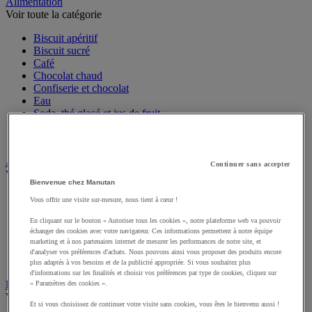
Sports et loisirs
Alimentation
Voir toute la catégorie
Biscuit apéritif
Biscuit sucré
Café
Chocolat chaud
Confiserie et chocolat
Eau
Soda, thé glacé et jus de fruit
Sucre et agitateur café
Thé et infusion
Continuer sans accepter
Art de la table
Bienvenue chez Manutan
Voir toute la catégorie
Vous offrir une visite sur-mesure, nous tient à cœur !
Accessoires de table
Linge de table et de cuisine
En cliquant sur le bouton « Autoriser tous les cookies », notre plateforme web va pouvoir
échanger des cookies avec votre navigateur. Ces informations permettent à notre équipe
Menu et affichage
marketing et à nos partenaires internet de mesurer les performances de notre site, et
Vaisselle jetable pour professionnels
d'analyser vos préférences d'achats. Nous pouvons ainsi vous proposer des produits encore
Vaisselle professionnelle pour restauration
plus adaptés à vos besoins et de la publicité appropriée. Si vous souhaitez plus
Vaisselle réutilisable pour professionnels
d'informations sur les finalités et choisir vos préférences par type de cookies, cliquez sur
« Paramètres des cookies ».
Batterie de cuisine
Et si vous choisissez de continuer votre visite sans cookies, vous êtes le bienvenu aussi !
Voir toute la catégorie