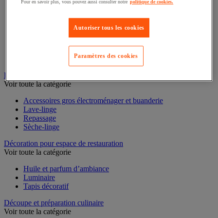
Pour en savoir plus, vous pouvez aussi consulter notre
politique de cookies.
Casserole
Couvercle et accessoires
Autoriser tous les cookies
Marmite, cocotte et faitout
Plat à four
Plat à usage spécifique
Paramètres des cookies
Poêle
Sauteuse
Buanderie
Voir toute la catégorie
Accessoires gros électroménager et buanderie
Lave-linge
Repassage
Sèche-linge
Décoration pour espace de restauration
Voir toute la catégorie
Huile et parfum d’ambiance
Luminaire
Tapis décoratif
Découpe et préparation culinaire