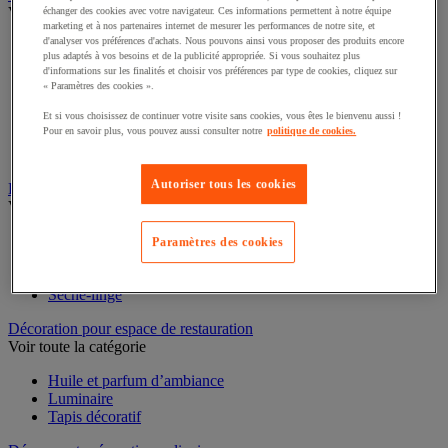
Voir toute la catégorie
échanger des cookies avec votre navigateur. Ces informations permettent à notre équipe
marketing et à nos partenaires internet de mesurer les performances de notre site, et
d'analyser vos préférences d'achats. Nous pouvons ainsi vous proposer des produits encore
Casserole
plus adaptés à vos besoins et de la publicité appropriée. Si vous souhaitez plus
Couvercle et accessoires
d'informations sur les finalités et choisir vos préférences par type de cookies, cliquez sur
Marmite, cocotte et faitout
« Paramètres des cookies ».
Plat à four
Plat à usage spécifique
Et si vous choisissez de continuer votre visite sans cookies, vous êtes le bienvenu aussi !
Pour en savoir plus, vous pouvez aussi consulter notre
politique de cookies.
Poêle
Sauteuse
Autoriser tous les cookies
Buanderie
Voir toute la catégorie
Accessoires gros électroménager et buanderie
Paramètres des cookies
Lave-linge
Repassage
Sèche-linge
Décoration pour espace de restauration
Voir toute la catégorie
Huile et parfum d’ambiance
Luminaire
Tapis décoratif