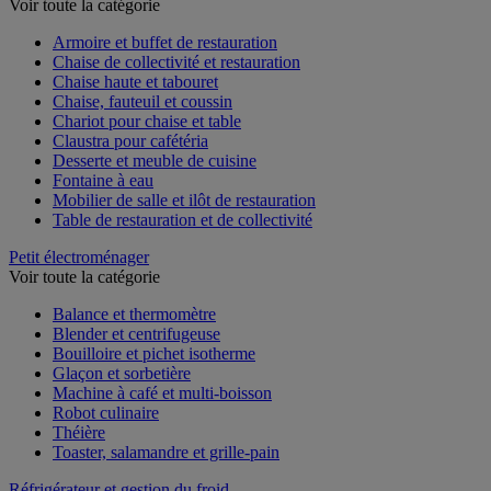
Voir toute la catégorie
Armoire et buffet de restauration
Chaise de collectivité et restauration
Chaise haute et tabouret
Chaise, fauteuil et coussin
Chariot pour chaise et table
Claustra pour cafétéria
Desserte et meuble de cuisine
Fontaine à eau
Mobilier de salle et ilôt de restauration
Table de restauration et de collectivité
Petit électroménager
Voir toute la catégorie
Balance et thermomètre
Blender et centrifugeuse
Bouilloire et pichet isotherme
Glaçon et sorbetière
Machine à café et multi-boisson
Robot culinaire
Théière
Toaster, salamandre et grille-pain
Réfrigérateur et gestion du froid