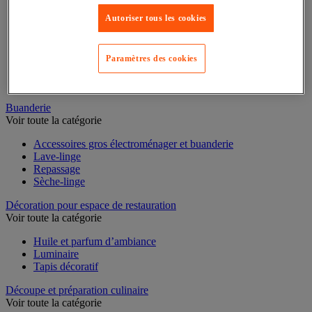
Autoriser tous les cookies
Casserole
Couvercle et accessoires
Marmite, cocotte et faitout
Plat à four
Paramètres des cookies
Plat à usage spécifique
Poêle
Sauteuse
Buanderie
Voir toute la catégorie
Accessoires gros électroménager et buanderie
Lave-linge
Repassage
Sèche-linge
Décoration pour espace de restauration
Voir toute la catégorie
Huile et parfum d’ambiance
Luminaire
Tapis décoratif
Découpe et préparation culinaire