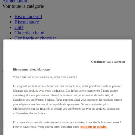
Sports et loisirs
Alimentation
Voir toute la catégorie
Biscuit apéritif
Biscuit sucré
Café
Chocolat chaud
Confiserie et chocolat
Eau
Soda, thé glacé et jus de fruit
Sucre et agitateur café
Continuer sans accepter
Thé et infusion
Bienvenue chez Manutan
Art de la table
Vous offrir une visite sur-mesure, nous tient à cœur !
Voir toute la catégorie
En cliquant sur le bouton « Autoriser tous les cookies », notre plateforme web va pouvoir
Accessoires de table
échanger des cookies avec votre navigateur. Ces informations permettent à notre équipe
Linge de table et de cuisine
marketing et à nos partenaires internet de mesurer les performances de notre site, et
d'analyser vos préférences d'achats. Nous pouvons ainsi vous proposer des produits encore
Menu et affichage
plus adaptés à vos besoins et de la publicité appropriée. Si vous souhaitez plus
Vaisselle jetable pour professionnels
d'informations sur les finalités et choisir vos préférences par type de cookies, cliquez sur
Vaisselle professionnelle pour restauration
« Paramètres des cookies ».
Vaisselle réutilisable pour professionnels
Et si vous choisissez de continuer votre visite sans cookies, vous êtes le bienvenu aussi !
Pour en savoir plus, vous pouvez aussi consulter notre
politique de cookies.
Batterie de cuisine
Voir toute la catégorie