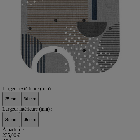
Largeur extérieure (mm) :
25 mm
36 mm
Largeur intérieure (mm) :
25 mm
36 mm
À partir de
235,00 €