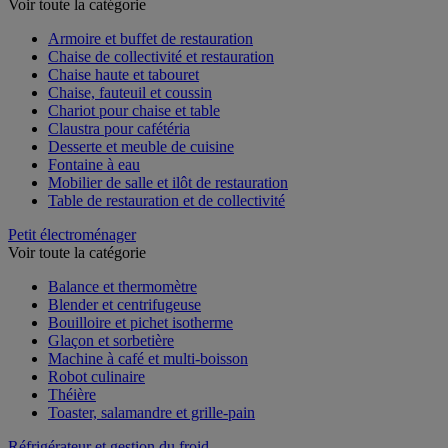
Voir toute la catégorie
Armoire et buffet de restauration
Chaise de collectivité et restauration
Chaise haute et tabouret
Chaise, fauteuil et coussin
Chariot pour chaise et table
Claustra pour cafétéria
Desserte et meuble de cuisine
Fontaine à eau
Mobilier de salle et ilôt de restauration
Table de restauration et de collectivité
Petit électroménager
Voir toute la catégorie
Balance et thermomètre
Blender et centrifugeuse
Bouilloire et pichet isotherme
Glaçon et sorbetière
Machine à café et multi-boisson
Robot culinaire
Théière
Toaster, salamandre et grille-pain
Réfrigérateur et gestion du froid