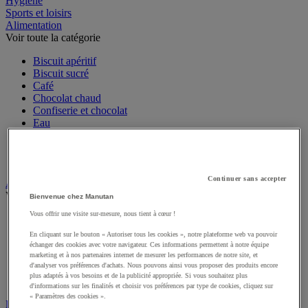
Hygiène
Sports et loisirs
Alimentation
Voir toute la catégorie
Biscuit apéritif
Biscuit sucré
Café
Chocolat chaud
Confiserie et chocolat
Eau
Soda, thé glacé et jus de fruit
Sucre et agitateur café
Thé et infusion
Continuer sans accepter
Art de la table
Voir toute la catégorie
Bienvenue chez Manutan
Vous offrir une visite sur-mesure, nous tient à cœur !
Accessoires de table
Linge de table et de cuisine
En cliquant sur le bouton « Autoriser tous les cookies », notre plateforme web va pouvoir
Menu et affichage
échanger des cookies avec votre navigateur. Ces informations permettent à notre équipe
Vaisselle jetable pour professionnels
marketing et à nos partenaires internet de mesurer les performances de notre site, et
d'analyser vos préférences d'achats. Nous pouvons ainsi vous proposer des produits encore
Vaisselle professionnelle pour restauration
plus adaptés à vos besoins et de la publicité appropriée. Si vous souhaitez plus
Vaisselle réutilisable pour professionnels
d'informations sur les finalités et choisir vos préférences par type de cookies, cliquez sur
« Paramètres des cookies ».
Batterie de cuisine