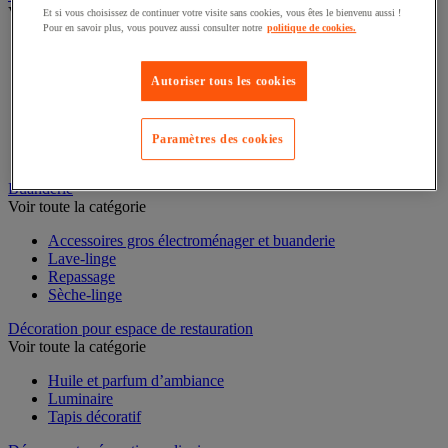
Voir toute la catégorie
Et si vous choisissez de continuer votre visite sans cookies, vous êtes le bienvenu aussi !
Pour en savoir plus, vous pouvez aussi consulter notre
politique de cookies.
Casserole
Couvercle et accessoires
Marmite, cocotte et faitout
Autoriser tous les cookies
Plat à four
Plat à usage spécifique
Poêle
Paramètres des cookies
Sauteuse
Buanderie
Voir toute la catégorie
Accessoires gros électroménager et buanderie
Lave-linge
Repassage
Sèche-linge
Décoration pour espace de restauration
Voir toute la catégorie
Huile et parfum d’ambiance
Luminaire
Tapis décoratif