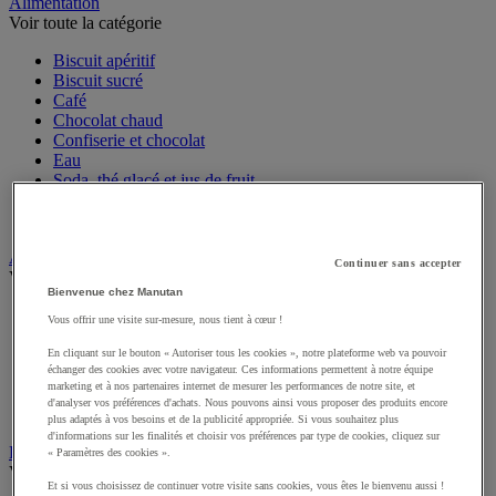
Sports et loisirs
Alimentation
Voir toute la catégorie
Biscuit apéritif
Biscuit sucré
Café
Chocolat chaud
Confiserie et chocolat
Eau
Soda, thé glacé et jus de fruit
Sucre et agitateur café
Thé et infusion
Continuer sans accepter
Art de la table
Voir toute la catégorie
Bienvenue chez Manutan
Vous offrir une visite sur-mesure, nous tient à cœur !
Accessoires de table
Linge de table et de cuisine
En cliquant sur le bouton « Autoriser tous les cookies », notre plateforme web va pouvoir
Menu et affichage
échanger des cookies avec votre navigateur. Ces informations permettent à notre équipe
marketing et à nos partenaires internet de mesurer les performances de notre site, et
Vaisselle jetable pour professionnels
d'analyser vos préférences d'achats. Nous pouvons ainsi vous proposer des produits encore
Vaisselle professionnelle pour restauration
plus adaptés à vos besoins et de la publicité appropriée. Si vous souhaitez plus
Vaisselle réutilisable pour professionnels
d'informations sur les finalités et choisir vos préférences par type de cookies, cliquez sur
« Paramètres des cookies ».
Batterie de cuisine
Et si vous choisissez de continuer votre visite sans cookies, vous êtes le bienvenu aussi !
Voir toute la catégorie