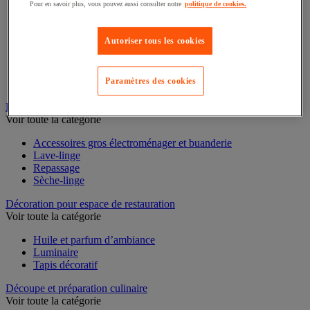
Pour en savoir plus, vous pouvez aussi consulter notre
politique de cookies.
Casserole
Couvercle et accessoires
Autoriser tous les cookies
Marmite, cocotte et faitout
Plat à four
Plat à usage spécifique
Poêle
Paramètres des cookies
Sauteuse
Buanderie
Voir toute la catégorie
Accessoires gros électroménager et buanderie
Lave-linge
Repassage
Sèche-linge
Décoration pour espace de restauration
Voir toute la catégorie
Huile et parfum d’ambiance
Luminaire
Tapis décoratif
Découpe et préparation culinaire