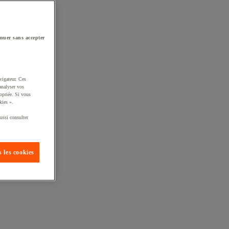
nuer sans accepter
vigateur. Ces
analyser vos
opriée. Si vous
kies ».
ussi consulter
 les cookies