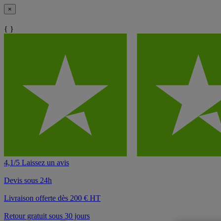
×
{ }
4,1/5 Laissez un avis
Devis sous 24h
Livraison offerte dès 200 € HT
Retour gratuit sous 30 jours