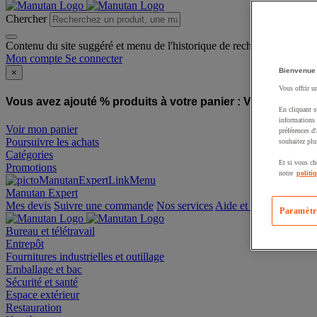
Chercher
Contenu du site suggéré et menu de l'historique de recherche
Mon compte
Se connecter
Bienvenue
×
Vous offrir u
Vous avez ajouté % produits à votre panier :
Vous avez ajo
En cliquant s
informations 
Voir mon panier
préférences d
Poursuivre les achats
souhaitez plu
Catégories
Et si vous ch
Promotions
notre
politi
Manutan Expert
offre reconditionnée
Paramètr
Mes devis
Suivre une commande
Nos services
Aide et contact
Bureau et télétravail
Entrepôt
Fournitures industrielles et outillage
Emballage et bac
Sécurité et santé
Espace extérieur