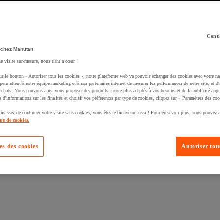
Conti
 chez Manutan
ne visite sur-mesure, nous tient à cœur !
uté un produit à votre panier :
ur le bouton « Autoriser tous les cookies », notre plateforme web va pouvoir échanger des cookies avec votre na
permettent à notre équipe marketing et à nos partenaires internet de mesurer les performances de notre site, et d'
'achats. Nous pouvons ainsi vous proposer des produits encore plus adaptés à vos besoins et de la publicité appr
s d'informations sur les finalités et choisir vos préférences par type de cookies, cliquez sur « Paramètres des coo
oisissez de continuer votre visite sans cookies, vous êtes le bienvenu aussi ! Pour en savoir plus, vous pouvez a
que de cookies.
es des cookies
Autoriser tous