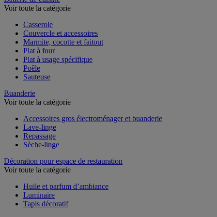
Batterie de cuisine
Voir toute la catégorie
Casserole
Couvercle et accessoires
Marmite, cocotte et faitout
Plat à four
Plat à usage spécifique
Poêle
Sauteuse
Buanderie
Voir toute la catégorie
Accessoires gros électroménager et buanderie
Lave-linge
Repassage
Sèche-linge
Décoration pour espace de restauration
Voir toute la catégorie
Huile et parfum d’ambiance
Luminaire
Tapis décoratif