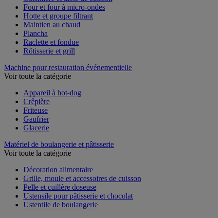
Four et four à micro-ondes
Hotte et groupe filtrant
Maintien au chaud
Plancha
Raclette et fondue
Rôtisserie et grill
Machine pour restauration événementielle
Voir toute la catégorie
Appareil à hot-dog
Crêpière
Friteuse
Gaufrier
Glacerie
Matériel de boulangerie et pâtisserie
Voir toute la catégorie
Décoration alimentaire
Grille, moule et accessoires de cuisson
Pelle et cuillère doseuse
Ustensile pour pâtisserie et chocolat
Ustentile de boulangerie