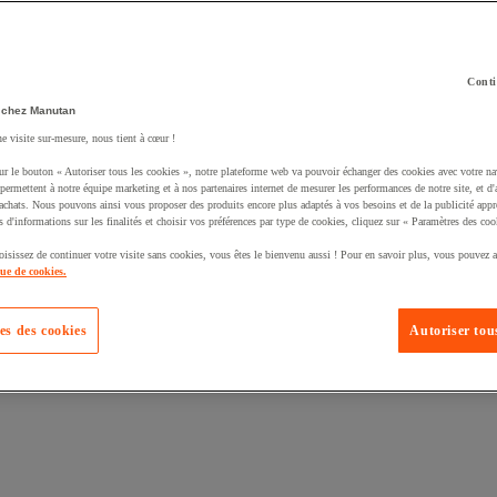
Conti
 chez Manutan
ne visite sur-mesure, nous tient à cœur !
uté un produit à votre panier :
ur le bouton « Autoriser tous les cookies », notre plateforme web va pouvoir échanger des cookies avec votre na
permettent à notre équipe marketing et à nos partenaires internet de mesurer les performances de notre site, et d'
'achats. Nous pouvons ainsi vous proposer des produits encore plus adaptés à vos besoins et de la publicité appr
s d'informations sur les finalités et choisir vos préférences par type de cookies, cliquez sur « Paramètres des coo
oisissez de continuer votre visite sans cookies, vous êtes le bienvenu aussi ! Pour en savoir plus, vous pouvez a
que de cookies.
es des cookies
Autoriser tous