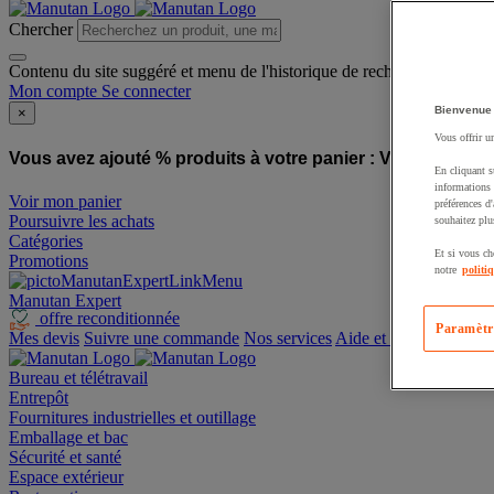
Chercher
Contenu du site suggéré et menu de l'historique de recherche
Mon compte
Se connecter
Bienvenue
×
Vous offrir u
Vous avez ajouté % produits à votre panier :
Vous avez ajo
En cliquant s
informations 
Voir mon panier
préférences d
Poursuivre les achats
souhaitez plu
Catégories
Et si vous ch
Promotions
notre
politi
Manutan Expert
offre reconditionnée
Paramètr
Mes devis
Suivre une commande
Nos services
Aide et contact
Bureau et télétravail
Entrepôt
Fournitures industrielles et outillage
Emballage et bac
Sécurité et santé
Espace extérieur