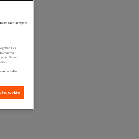
nuer sans accepter
vigateur. Ces
analyser vos
opriée. Si vous
kies ».
ussi consulter
 les cookies