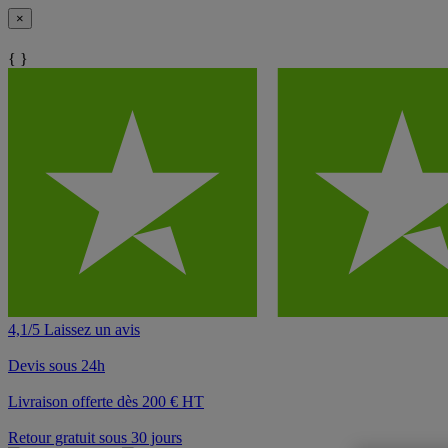
×
{ }
4,1/5 Laissez un avis
Devis sous 24h
Livraison offerte dès 200 € HT
Retour gratuit sous 30 jours