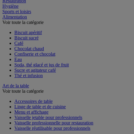
Restauration
Hygiène
Sports et loisirs
Alimentation
Voir toute la catégorie
Biscuit apéritif
Biscuit sucré
Café
Chocolat chaud
Confiserie et chocolat
Eau
Soda, thé glacé et jus de fruit
Sucre et agitateur café
Thé et infusion
Art de la table
Voir toute la catégorie
Accessoires de table
Linge de table et de cuisine
Menu et affichage
Vaisselle jetable pour professionnels
Vaisselle professionnelle pour restauration
Vaisselle réutilisable pour professionnels