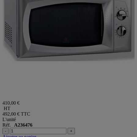
410,00 €
HT
492,00 €
TTC
L'unité
Réf.
A236476
-
+
Ajouter au panier