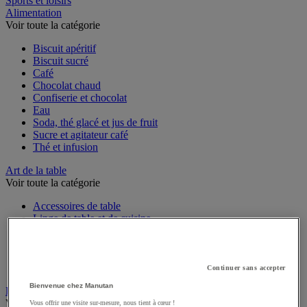
Sports et loisirs
Alimentation
Voir toute la catégorie
Biscuit apéritif
Biscuit sucré
Café
Chocolat chaud
Confiserie et chocolat
Eau
Soda, thé glacé et jus de fruit
Sucre et agitateur café
Thé et infusion
Art de la table
Voir toute la catégorie
Accessoires de table
Linge de table et de cuisine
Menu et affichage
Vaisselle jetable pour professionnels
Vaisselle professionnelle pour restauration
Vaisselle réutilisable pour professionnels
Continuer sans accepter
Bienvenue chez Manutan
Batterie de cuisine
Voir toute la catégorie
Vous offrir une visite sur-mesure, nous tient à cœur !