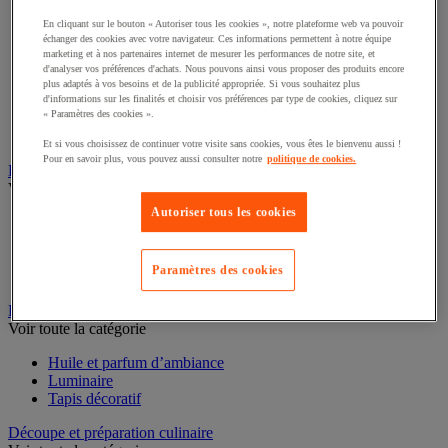
En cliquant sur le bouton « Autoriser tous les cookies », notre plateforme web va pouvoir
Casserole
échanger des cookies avec votre navigateur. Ces informations permettent à notre équipe
Couvercle et accessoires
marketing et à nos partenaires internet de mesurer les performances de notre site, et
Marmite, cocotte et faitout
d'analyser vos préférences d'achats. Nous pouvons ainsi vous proposer des produits encore
Plat à four
plus adaptés à vos besoins et de la publicité appropriée. Si vous souhaitez plus
Plat à usage spécifique
d'informations sur les finalités et choisir vos préférences par type de cookies, cliquez sur
« Paramètres des cookies ».
Poêle
Sauteuse
Et si vous choisissez de continuer votre visite sans cookies, vous êtes le bienvenu aussi !
Pour en savoir plus, vous pouvez aussi consulter notre
politique de cookies.
Buanderie
Voir toute la catégorie
Autoriser tous les cookies
Accessoires gros électroménager et buanderie
Lave-linge
Repassage
Paramètres des cookies
Sèche-linge
Décoration pour espace de restauration
Voir toute la catégorie
Huile et parfum d’ambiance
Luminaire
Tapis décoratif
Découpe et préparation culinaire